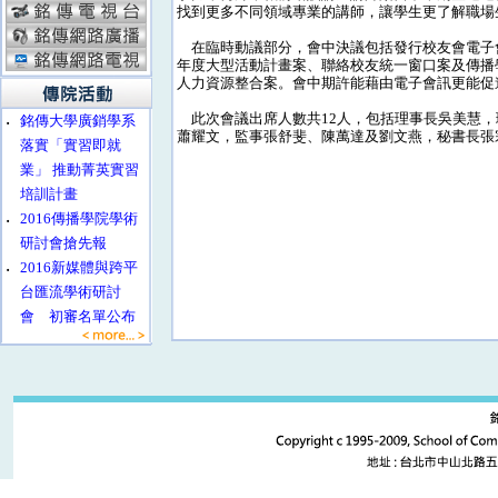
找到更多不同領域專業的講師，讓學生更了解職場
在臨時動議部分，會中決議包括發行校友會電子會
年度大型活動計畫案、聯絡校友統一窗口案及傳播
人力資源整合案。會中期許能藉由電子會訊更能促
此次會議出席人數共12人，包括理事長吳美慧，
‧
銘傳大學廣銷學系
蕭耀文，監事張舒斐、陳萬達及劉文燕，秘書長張
落實「實習即就
業」 推動菁英實習
培訓計畫
‧
2016傳播學院學術
研討會搶先報
‧
2016新媒體與跨平
台匯流學術研討
會 初審名單公布