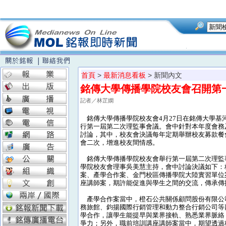
首頁
>
最新消息看板
> 新聞內文
銘傳大學傳播學院校友會召開第
記者／林芷嫻
銘傳大學傳播學院校友會4月27日在銘傳大學基河
行第一屆第二次理監事會議。會中針對本年度會務
討論，其中，校友會決議每年定期舉辦校友募款餐
會二次，增進校友間情感。
銘傳大學傳播學院校友會舉行第一屆第二次理監
學院校友會理事吳美慧主持，會中討論決議如下：
案、產學合作案、金門校區傳播學院大陸實習單位
座講師案，期許能促進與學生之間的交流，傳承傳
產學合作案當中，橙石公共關係顧問股份有限公
務旅館、鈞揚國際行銷管理和動力整合行銷公司等
學合作，讓學生能提早與業界接軌、熟悉業界脈絡
爭力；另外，職前培訓講座講師案當中，期望透過