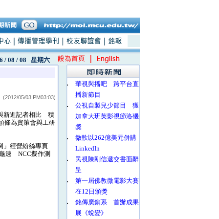
6 / 08 / 08
星期六
‧
華視與播吧 跨平台直
播新節目
(2012/05/03 PM03:03)
‧
公視自製兒少節目 獲
與新進記者相比 積
加拿大班芙影視節洛磯
，4版頭條為資策會與工研
獎
‧
微軟以262億美元併購
五例」經營紛絲專頁
LinkedIn
龜速 NCC擬作測
‧
民視陳剛信遞交書面辭
呈
‧
第一屆佛教微電影大賽
在12日頒獎
‧
銘傳廣銷系 首辦成果
展《蛻變》