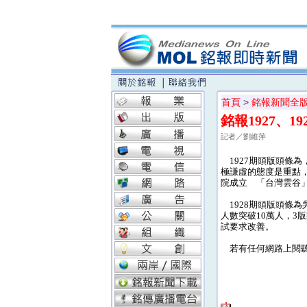
首頁
>
銘報新聞全
銘報1927、1
記者／劉維萍
1927期頭版頭條
極謙虛的態度是重點，3版
院成立 「台灣雲谷」
1928期頭版頭條
人數突破10萬人，3
試要求改善。
若有任何網路上閱聽的相關