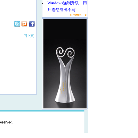
‧
Windows強制升級 用
戶抱怨層出不窮
回上頁