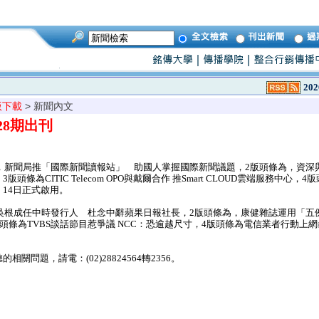
202
版下載
> 新聞內文
928期出刊
為，新聞局推「國際新聞讀報站」 助國人掌握國際新聞議題，2版頭條為，資深
頭條為CITIC Telecom OPO與戴爾合作 推Smart CLOUD雲端服務中心
14日正式啟用。
為吳根成任中時發行人 杜念中辭蘋果日報社長，2版頭條為，康健雜誌運用「
版頭條為TVBS談話節目惹爭議 NCC：恐逾越尺寸，4版頭條為電信業者行動上網
問題，請電：(02)28824564轉2356。