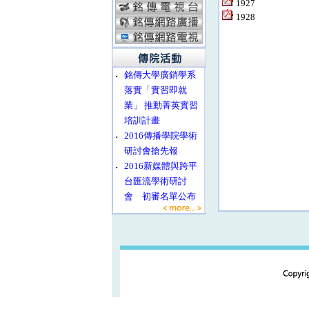
1927
1928
‧
銘傳大學廣銷學系
落實「實習即就
業」 推動菁英實習
培訓計畫
‧
2016傳播學院學術
研討會搶先報
‧
2016新媒體與跨平
台匯流學術研討
會 初審名單公布