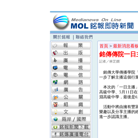
首頁
>
最新消息看
銘傳傳院一日
記者／林芷嫻
銘傳大學傳播學院「
一步了解主播這個行
本次的「一日主播」活
高級中學、5月11日
淵高級中學，最後是6
活動中將由擁有豐富
樂趣以及分享主播的
進一步認識主播。