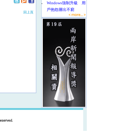
‧
Windows強制升級 用
戶抱怨層出不窮
回上頁