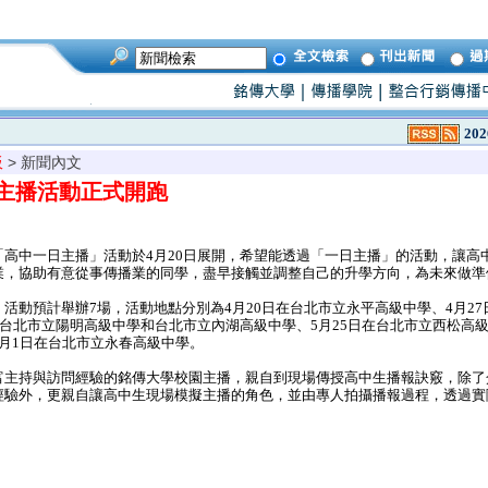
202
板
> 新聞內文
主播活動正式開跑
高中一日主播」活動於4月20日展開，希望能透過「一日主播」的活動，讓高
業，協助有意從事傳播業的同學，盡早接觸並調整自己的升學方向，為未來做準
動預計舉辦7場，活動地點分別為4月20日在台北市立永平高級中學、4月27
在台北市立陽明高級中學和台北市立內湖高級中學、5月25日在台北市立西松高
月1日在台北市立永春高級中學。
主持與訪問經驗的銘傳大學校園主播，親自到現場傳授高中生播報訣竅，除了
經驗外，更親自讓高中生現場模擬主播的角色，並由專人拍攝播報過程，透過實