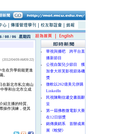
6 / 08 / 06
星期四
‧
華視與播吧 跨平台直
播新節目
(2012/04/09 AM09:22)
‧
公視自製兒少節目 獲
中生在升學前能更進
加拿大班芙影視節洛磯
備。
獎
‧
微軟以262億美元併購
日在新北市私立南山
級中學和台北市立成
LinkedIn
‧
民視陳剛信遞交書面辭
介紹主播的特質、
呈
際操作演練，使其
‧
第一屆佛教微電影大賽
在12日頒獎
‧
銘傳廣銷系 首辦成果
展《蛻變》