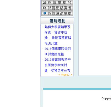
‧
銘傳大學廣銷學系
落實「實習即就
業」 推動菁英實習
培訓計畫
‧
2016傳播學院學術
研討會搶先報
‧
2016新媒體與跨平
台匯流學術研討
會 初審名單公布