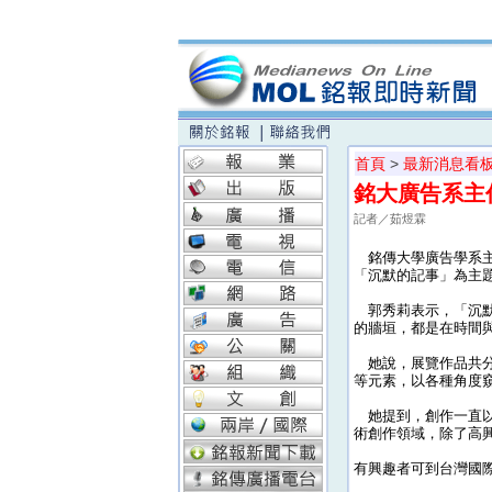
首頁
>
最新消息看
銘大廣告系主
記者／茹煜霖
銘傳大學廣告學系主任
「沉默的記事」為主題
郭秀莉表示，「沉默
的牆垣，都是在時間
她說，展覽作品共分
等元素，以各種角度
她提到，創作一直以
術創作領域，除了高
有興趣者可到台灣國際視覺藝