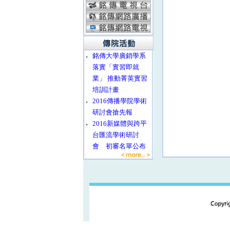
‧
銘傳大學廣銷學系
落實「實習即就
業」 推動菁英實習
培訓計畫
‧
2016傳播學院學術
研討會搶先報
‧
2016新媒體與跨平
台匯流學術研討
會 初審名單公布