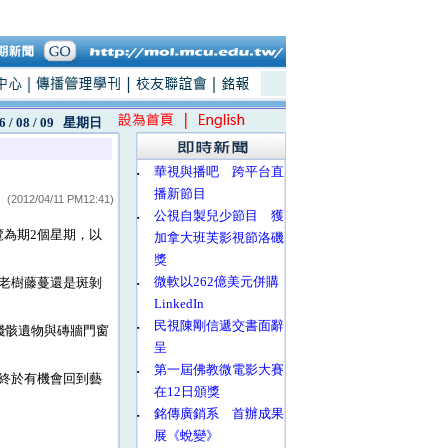
6 / 08 / 09
星期日
‧
華視與播吧 跨平台直
播新節目
(2012/04/11 PM12:41)
‧
公視自製兒少節目 獲
覽為期2個星期，以
加拿大班芙影視節洛磯
獎
‧
微軟以262億美元併購
老樹藤蔓還是斑剝
LinkedIn
‧
民視陳剛信遞交書面辭
殘骸遺物與磚牆門窗
呈
‧
第一屆佛教微電影大賽
終於有機會回到藝
在12日頒獎
‧
銘傳廣銷系 首辦成果
展《蛻變》