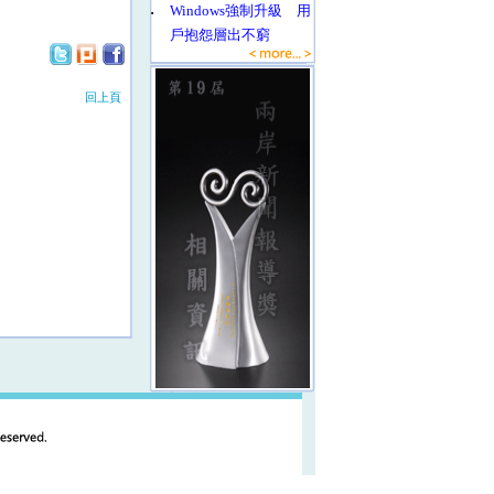
‧
Windows強制升級 用
戶抱怨層出不窮
回上頁