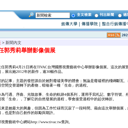
202
板
> 新聞內文
任郭秀莉舉辦影像個展
郭秀莉4月21日將在TIVAC台灣國際視覺藝術中心舉辦影像個展。這次的展
，展出她2012年的新作，逾30幅作品。
的記事」主題的發想源自於她對廢墟美學的體會；無論是廢墟裡的殘磚斷瓦、
與空間交替迴轉下的產物，暗喻著一種「生命」的過程。
為巧遇、序曲、光陰故事、生命的軌跡4個系列，運用手寫札記、數字符號、
窺視「生命」，了解它的自然發展的過程，學會接受過程中的起伏轉折。
來是她最大的興趣，但因為工作忙碌而沉寂了一段時間。藉由這次舉辦個展，
興，也是對自己創作的鼓勵與期許。
術中心網站http://www.tivac.tw查詢。