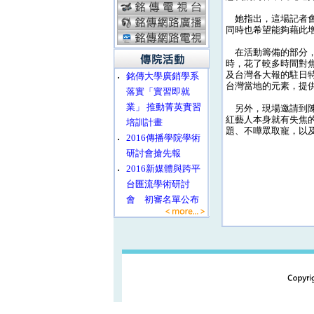
她指出，這場記者會的
同時也希望能夠藉此
在活動籌備的部分，
時，花了較多時間對焦
及台灣各大報的駐日
‧
銘傳大學廣銷學系
台灣當地的元素，提
落實「實習即就
業」 推動菁英實習
另外，現場邀請到陳
紅藝人本身就有失焦
培訓計畫
題、不嘩眾取寵，以
‧
2016傳播學院學術
研討會搶先報
‧
2016新媒體與跨平
台匯流學術研討
會 初審名單公布