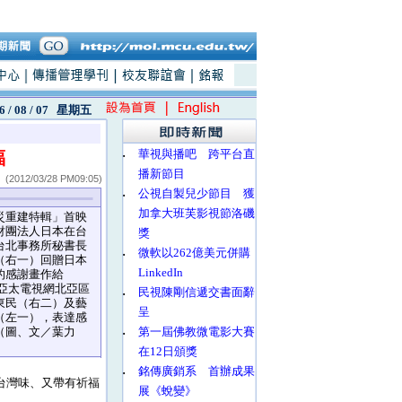
6 / 08 / 07
星期五
‧
華視與播吧 跨平台直
福
播新節目
(2012/03/28 PM09:05)
‧
公視自製兒少節目 獲
加拿大班芙影視節洛磯
災重建特輯」首映
財團法人日本在台
獎
台北事務所秘書長
‧
微軟以262億美元併購
（右一）回贈日本
LinkedIn
的感謝畫作給
ery亞太電視網北亞區
‧
民視陳剛信遞交書面辭
東民（右二）及藝
呈
（左一），表達感
（圖、文／葉力
‧
第一屆佛教微電影大賽
在12日頒獎
‧
銘傳廣銷系 首辦成果
台灣味、又帶有祈福
展《蛻變》