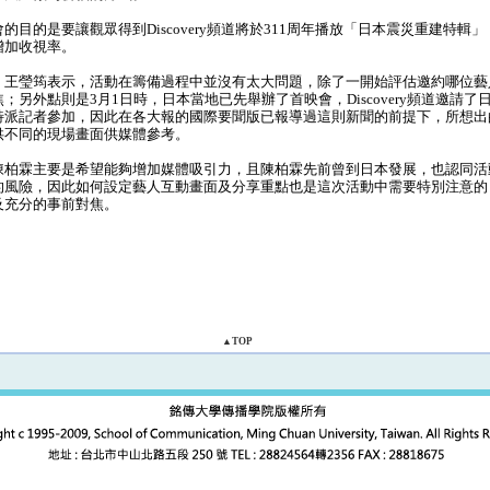
目的是要讓觀眾得到Discovery頻道將於311周年播放「日本震災重建特輯
增加收視率。
王瑩筠表示，活動在籌備過程中並沒有太大問題，除了一開始評估邀約哪位藝
；另外點則是3月1日時，日本當地已先舉辦了首映會，Discovery頻道邀請了
特派記者參加，因此在各大報的國際要聞版已報導過這則新聞的前提下，所想出
供不同的現場畫面供媒體參考。
柏霖主要是希望能夠增加媒體吸引力，且陳柏霖先前曾到日本發展，也認同活
的風險，因此如何設定藝人互動畫面及分享重點也是這次活動中需要特別注意的
及充分的事前對焦。
▲TOP