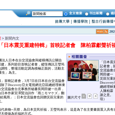
202
聞
> 新聞內文
「日本震災重建特輯」首映記者會 陳柏霖獻聲祈
、財團法人日本在台交流協會與縱橫傳訊公關合
「日本震
重建」系列節目首映記者會，縱恆傳訊王瑩筠
記者會，
的調性，整場活動定調為積極正面的，活動主
交流協會
重生」為主。
岡田健一
災區兒童
」首映記者會，3月7日在日本在台交流協會
Discov
了Discovery亞太電視網北亞區總經理林東
總經理林
台交流協會台北事務所秘書長岡田健一出席，
人陳柏霖
由日本作家宮澤賢治詩作「雨ニモマケズ」翻
謝之意。
輸給風雨」；日本交流協會也回贈災區兒童的
圖片尺寸
瑄）
民。
代表物─天燈，為日本災民祈福，王瑩筠表示，這是為了在主要畫面置入具有
擇天燈做為祈福的方式。