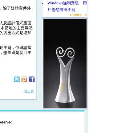
‧
Windows強制升級 用
」，除了媒體宣傳外，
戶抱怨層出不窮
人及設計儀式畫面
日本當地的主要媒體
的因應方式是增加
動主題，但邀請當
，盡量還是切回主
回上頁