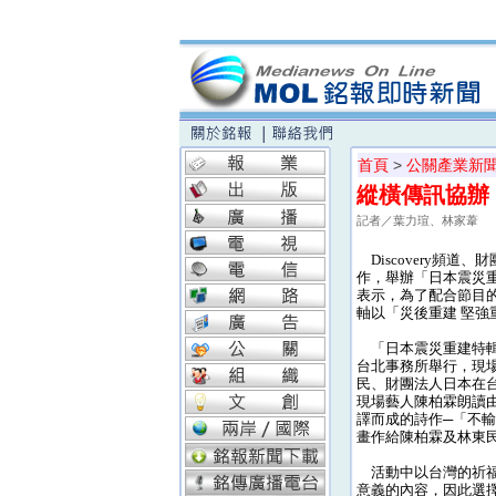
首頁
>
公關產業新
縱橫傳訊協辦
記者／葉力瑄、林家葦
Discovery頻道
作，舉辦「日本震災
表示，為了配合節目
軸以「災後重建 堅強
「日本震災重建特輯
台北事務所舉行，現場除
民、財團法人日本在
現場藝人陳柏霖朗讀
譯而成的詩作─「不
畫作給陳柏霖及林東
活動中以台灣的祈福
意義的內容，因此選