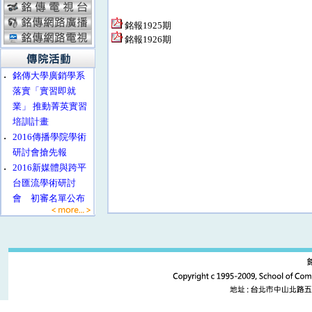
銘報1925期
銘報1926期
‧
銘傳大學廣銷學系
落實「實習即就
業」 推動菁英實習
培訓計畫
‧
2016傳播學院學術
研討會搶先報
‧
2016新媒體與跨平
台匯流學術研討
會 初審名單公布