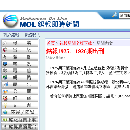
首頁
>
銘報新聞全版下載
> 新聞內文
銘報1925、1926期出刊
記者／徐詩婷
1925期頭版頭條為4月成立數位收視稽核委員會
獲推薦，3版頭條為主播轉戰主持人 發揮空間較大，
1926期頭版頭條為4G釋照規劃期程 最快明年
林書豪熱難擋 網路新聞媒體成立專區 流量大增
若有任何網路上閱聽的相關問題，請電：(02)28824