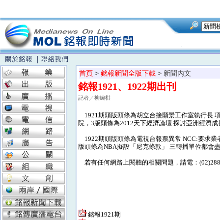
首頁
>
銘報新聞全版下載
> 新聞內文
銘報1921、1922期出刊
記者／柳婉棋
1921期頭版頭條為胡立台接願景工作室執行長 
院，3版頭條為2012天下經濟論壇 探討亞洲經濟
1922期頭版頭條為電視台報票異常 NCC:要
版頭條為NBA擬設「尼克條款」 三轉播單位都會
若有任何網路上閱聽的相關問題，請電：(02)28824
銘報1921期