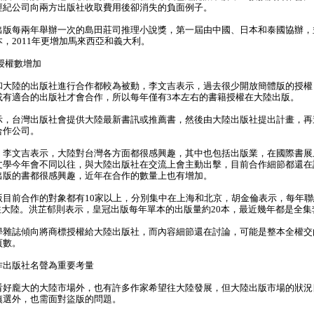
經紀公司向兩方出版社收取費用後卻消失的負面例子。
版每兩年舉辦一次的島田莊司推理小說獎，第一屆由中國、日本和泰國協辦，
，2011年更增加馬來西亞和義大利。
授權數增加
大陸的出版社進行合作都較為被動，李文吉表示，過去很少開放簡體版的授權
或有適合的出版社才會合作，所以每年僅有3本左右的書籍授權在大陸出版。
示，台灣出版社會提供大陸最新書訊或推薦書，然後由大陸出版社提出計畫，再
合作公司。
李文吉表示，大陸對台灣各方面都很感興趣，其中也包括出版業，在國際書展
文學今年會不同以往，與大陸出版社在交流上會主動出擊，目前合作細節都還在
出版的書都很感興趣，近年在合作的數量上也有增加。
目前合作的對象都有10家以上，分別集中在上海和北京，胡金倫表示，每年聯經
銷往大陸。洪芷郁則表示，皇冠出版每年單本的出版量約20本，最近幾年都是全
雜誌傾向將商標授權給大陸出版社，而內容細節還在討論，可能是整本全權交
頁數。
作出版社名聲為重要考量
好龐大的大陸市場外，也有許多作家希望往大陸發展，但大陸出版市場的狀況
慎選外，也需面對盜版的問題。