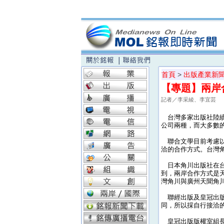
首頁
>
出版產業新
【專題】兩岸
記者／李采綾、李宜芸
台灣多家出版社陸續
公司兩種，而大多數
聯合文學目前考慮以
洽的合作方式。台灣
日本角川出版社在台
到，兩岸合作方式是
灣角川與廣州天聞角川
聯經出版及皇冠出版
同，所以採自行接洽
皇冠出版版權室組長