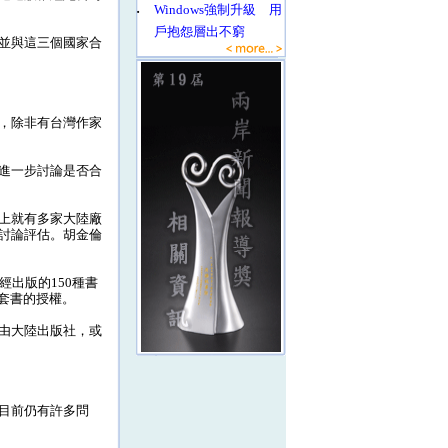
‧
Windows強制升級 用
戶抱怨層出不窮
並與這三個國家合
，除非有台灣作家
進一步討論是否合
上就有多家大陸廠
討論評估。胡金倫
出版的150種書
集套書的授權。
由大陸出版社，或
目前仍有許多問