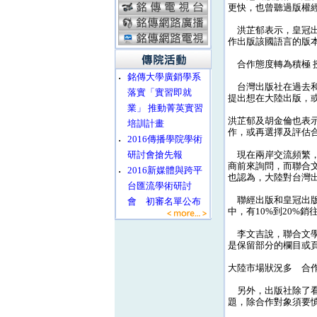
更快，也曾聽過版權
洪芷郁表示，皇冠出
作出版該國語言的版本
合作態度轉為積極 
‧
銘傳大學廣銷學系
台灣出版社在過去和
落實「實習即就
提出想在大陸出版，
業」 推動菁英實習
洪芷郁及胡金倫也表
培訓計畫
作，或再選擇及評估
‧
2016傳播學院學術
研討會搶先報
現在兩岸交流頻繁，
商前來詢問，而聯合
‧
2016新媒體與跨平
也認為，大陸對台灣
台匯流學術研討
聯經出版和皇冠出版
會 初審名單公布
中，有10%到20%
李文吉說，聯合文學
是保留部分的欄目或
大陸市場狀況多 合
另外，出版社除了看
題，除合作對象須要