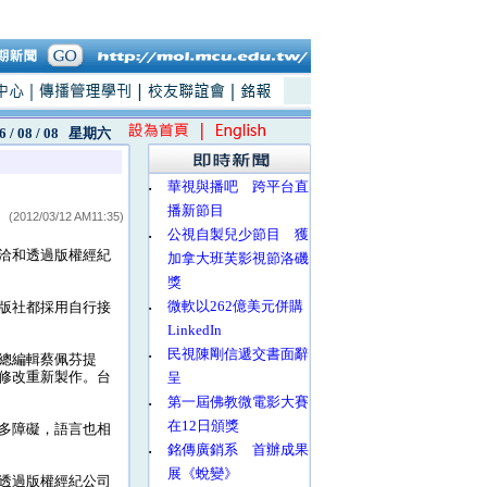
6 / 08 / 08
星期六
‧
華視與播吧 跨平台直
播新節目
(2012/03/12 AM11:35)
‧
公視自製兒少節目 獲
洽和透過版權經紀
加拿大班芙影視節洛磯
獎
‧
微軟以262億美元併購
版社都採用自行接
LinkedIn
‧
民視陳剛信遞交書面辭
總編輯蔡佩芬提
修改重新製作。台
呈
‧
第一屆佛教微電影大賽
在12日頒獎
多障礙，語言也相
‧
銘傳廣銷系 首辦成果
展《蛻變》
透過版權經紀公司