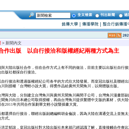
202
聞
> 新聞內文
合作出版 以自行接洽和版權經紀兩種方式為主
與大陸出版社合作，但在合作方式上有不同的做法，目前主要以出版社自行接
的出版社都採自行接洽。
自行接洽和透過版權經紀公司各半的方式往大陸發展。而皇冠出版社及聯經出
角川則授權「台灣輕小說大賞」得獎作品給廣州天聞角川，以簡體版出版。
灣與大陸，分別建立台灣角川與廣州天聞角川兩間子公司，台灣角川漫畫部副
天聞角川向日本總公司取得授權，再由台灣角川提供繁體中文版的素材，供大陸
在2011年共同合作策劃華文輕小說暨插畫大賞。
都選擇自行接洽，聯經出版副總編輯胡金倫說，因為大陸在溝通交流上並無太
的方式。
洪芷郁說，皇冠出版社對大陸出版社本來就已經認識了解，直接接觸合作會比