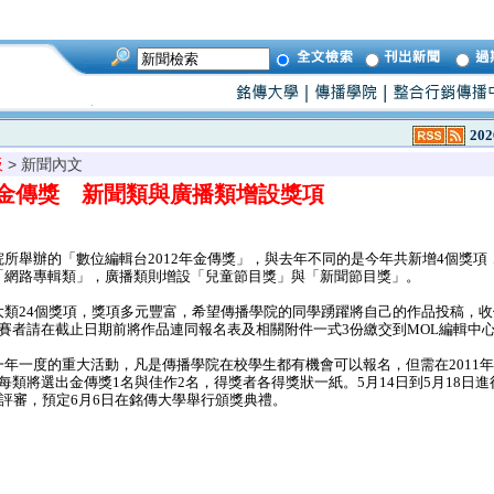
202
板
> 新聞內文
12金傳獎 新聞類與廣播類增設獎項
所舉辦的「數位編輯台2012年金傳獎」，與去年不同的是今年共新增4個獎項
「網路專輯類」，廣播類則增設「兒童節目獎」與「新聞節目獎」。
類24個獎項，獎項多元豐富，希望傳播學院的同學踴躍將自己的作品投稿，收件
賽者請在截止日期前將作品連同報名表及相關附件一式3份繳交到MOL編輯中
一度的重大活動，凡是傳播學院在校學生都有機會可以報名，但需在2011年5月
每類將選出金傳獎1名與佳作2名，得獎者各得獎狀一紙。5月14日到5月18日進
外評審，預定6月6日在銘傳大學舉行頒獎典禮。