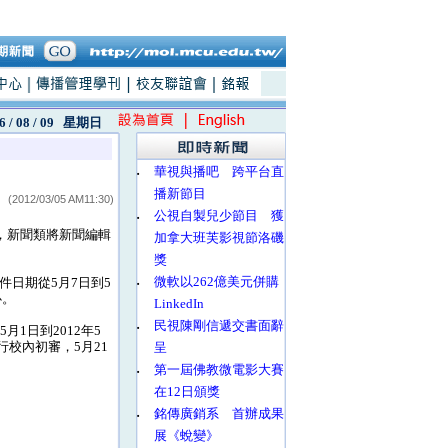
6 / 08 / 09
星期日
‧
華視與播吧 跨平台直
播新節目
(2012/03/05 AM11:30)
‧
公視自製兒少節目 獲
，新聞類將新聞編輯
加拿大班芙影視節洛磯
獎
‧
微軟以262億美元併購
日期從5月7日到5
心。
LinkedIn
‧
民視陳剛信遞交書面辭
1日到2012年5
行校內初審，5月21
呈
‧
第一屆佛教微電影大賽
在12日頒獎
‧
銘傳廣銷系 首辦成果
展《蛻變》