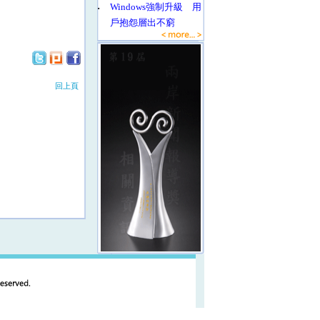
‧
Windows強制升級 用
戶抱怨層出不窮
回上頁