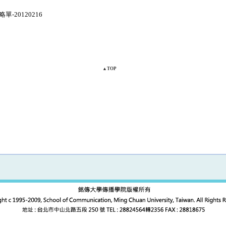
-20120216
▲TOP