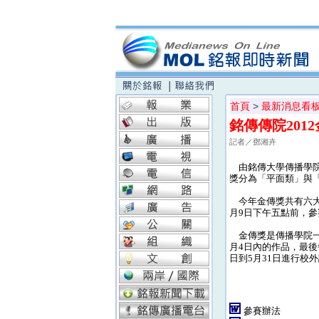
首頁
>
最新消息看
銘傳傳院20
記者／鄧湘卉
由銘傳大學傳播學院
獎分為「平面類」與
今年金傳獎共有六大
月9日下午五點前，參
金傳獎是傳播學院一年
月4日內的作品，最後
日到5月31日進行校
參賽辦法