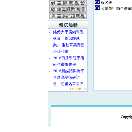
報名表
金傳獎行銷企劃策略單
‧
銘傳大學廣銷學系
落實「實習即就
業」 推動菁英實習
培訓計畫
‧
2016傳播學院學術
研討會搶先報
‧
2016新媒體與跨平
台匯流學術研討
會 初審名單公布