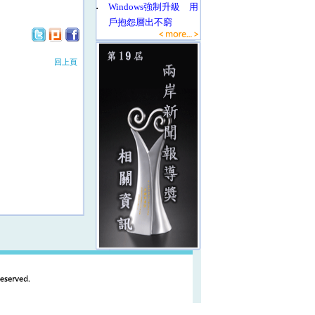
‧
Windows強制升級 用
戶抱怨層出不窮
回上頁