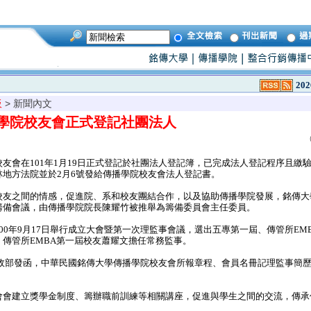
202
板
> 新聞內文
學院校友會正式登記社團法人
會在101年1月19日正式登記於社團法人登記簿，已完成法人登記程序且繳
林地方法院並於2月6號發給傳播學院校友會法人登記書。
之間的情感，促進院、系和校友團結合作，以及協助傳播學院發展，銘傳大學於
籌備會議，由傳播學院院長陳耀竹被推舉為籌備委員會主任委員。
0年9月17日舉行成立大會暨第一次理監事會議，選出五專第一屆、傳管所EM
傳管所EMBA第一屆校友蕭耀文擔任常務監事。
內政部發函，中華民國銘傳大學傳播學院校友會所報章程、會員名冊記理監事簡
會建立獎學金制度、籌辦職前訓練等相關講座，促進與學生之間的交流，傳承