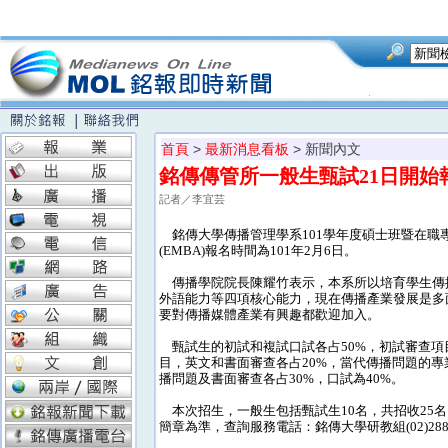
首頁
>
最新消息看板
> 新聞內文
銘傳傳管所一般生甄試21日開始
記者／李宜芸
銘傳大學傳播管理學系101學年度碩士班暨在職專班
(EMBA)報名時間為101年2月6日。
傳播學院院長陳耀竹表示，本系所以培育學生傳
外語能力等四項核心能力，現在傳播產業發展是多
要對傳播媒體產業有興趣都歡迎加入。
甄試生的初試和複試口試各占50%，初試審查項
目，英文和書面審查各占20%，當代傳播問題的專業
播問題及書面審查各占30%，口試為40%。
本次招生，一般生包括甄試生10名，共招收25名
簡章為準，查詢服務電話：銘傳大學研教組(02)2882-4