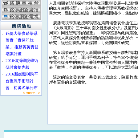
人及相關者訪談探析大陸傳媒現狀與發展—以溫州
的媒介生態視野」。主持人傳播管理學系教授倪炎
異太大，難以做出結論，建議將範圍縮小，焦點集
廣播電視學系教授邱琪瑄在第四場發表會擔任主
─《大眾電影》三十年封面女性形象分析」及廈門大學王
周末》同性戀報導的變遷」，邱琪瑄認為此兩篇論
‧
銘傳大學廣銷學系
「當代大衆媒介對弱勢群體的話語霸權現象探析─
落實「實習即就
研究，從檢討觀點來看媒體，可做關聯性研究。
業」 推動菁英實習
第五場發表會主持人新聞學系教授賴玉釵對福建
培訓計畫
研究」給予肯定，運用手機為例子，符合當今傳播
‧
2016傳播學院學術
在電視媒介中的興起—兼談中國電視對個人關注的
研討會搶先報
表「微博，全新的傳播媒介」，可以激起大眾討論
‧
2016新媒體與跨平
這次的論文發表會一共發表15篇論文，陳耀竹表
台匯流學術研討
岸有更多的交流機會。
會 初審名單公布