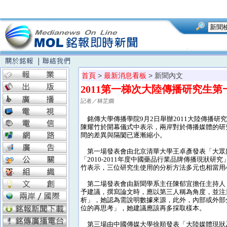
首頁
>
最新消息看板
> 新聞內文
2011第一梯次大陸傳播研究生
記者／林芷嫻
銘傳大學傳播學院9月2日舉辦2011大陸傳播研
陳耀竹於開幕儀式中表示，兩岸對於傳播媒體的研
間的差異與隔閡已逐漸縮小。
第一場發表會由北京清華大學王卓彥發表「大眾
「2010-2011年度中國藥品行業品牌傳播現狀
竹表示，三位研究生使用的分析方法多元也相當用
第二場發表會由新聞學系主任陳郁宜擔任主持人
予建議，撰寫論文時，應以第三人稱為角度，並注
析」，她認為需說明數據來源，此外，內部或外部
位的再思考」，她建議應該再多採取樣本。
第三場由中國傳媒大學徐順發表「大陸媒體現狀