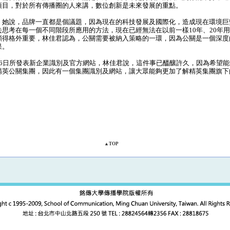
項目，對於所有傳播圈的人來講，數位創新是未來發展的重點。
她說，品牌一直都是個議題，因為現在的科技發展及國際化，造成現在環境巨
思考在每一個不同階段所應用的方法，現在已經無法在以前一樣10年、20年
顯得格外重要，林佳君認為，公關需要被納入策略的一環，因為公關是一個深度
果。
6日所發表新企業識別及官方網站，林佳君說，這件事已醞釀許久，因為希望能
精英公關集團，因此有一個集團識別及網站，讓大眾能夠更加了解精英集團旗下
▲TOP