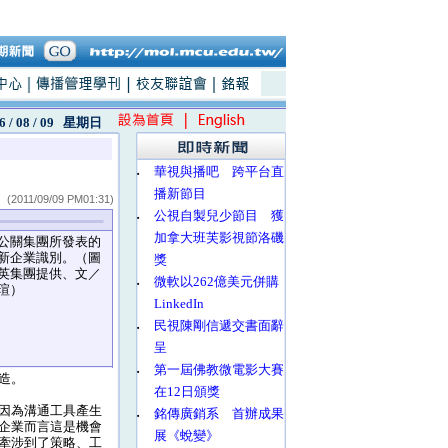
6 / 08 / 09
星期日
‧
華視與播吧 跨平台直
播新節目
(2011/09/09 PM01:31)
‧
公視自製兒少節目 獲
加拿大班芙影視節洛磯
公關集團所發表的
新企業識別。（圖
獎
英集團提供、文／
‧
微軟以262億美元併購
瑄）
LinkedIn
‧
民視陳剛信遞交書面辭
呈
‧
第一屆佛教微電影大賽
造。
在12日頒獎
因為溝通工具產生
‧
銘傳廣銷系 首辦成果
企業而言這是機會
展《蛻變》
牽涉到了策略、工