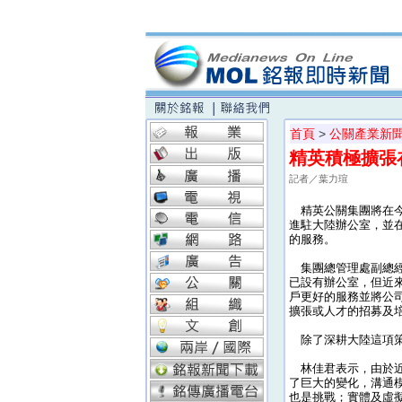
首頁
>
公關產業新
精英積極擴張
記者／葉力瑄
精英公關集團將在今
進駐大陸辦公室，並
的服務。
集團總管理處副總經理
已設有辦公室，但近
戶更好的服務並將公
擴張或人才的招募及
除了深耕大陸這項策
林佳君表示，由於近
了巨大的變化，溝通
也是挑戰；實體及虛