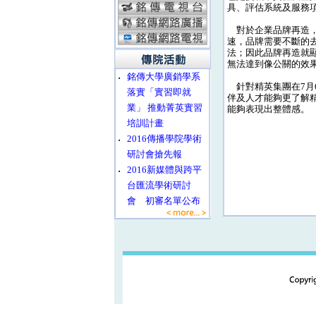
具、評估系統及服務
對於企業品牌再造，
速，品牌需要不斷的去
法；因此品牌再造就
無法達到像公關的效
‧
銘傳大學廣銷學系
針對精英集團在7月
落實「實習即就
伴及人才能夠更了解
業」 推動菁英實習
能夠表現出整體感。
培訓計畫
‧
2016傳播學院學術
研討會搶先報
‧
2016新媒體與跨平
台匯流學術研討
會 初審名單公布