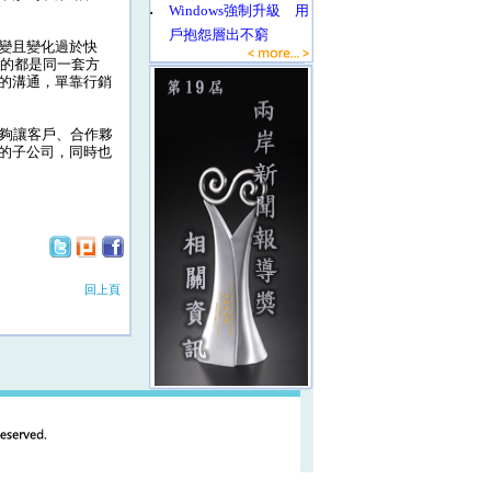
‧
Windows強制升級 用
戶抱怨層出不窮
變且變化過於快
用的都是同一套方
的溝通，單靠行銷
夠讓客戶、合作夥
的子公司，同時也
回上頁