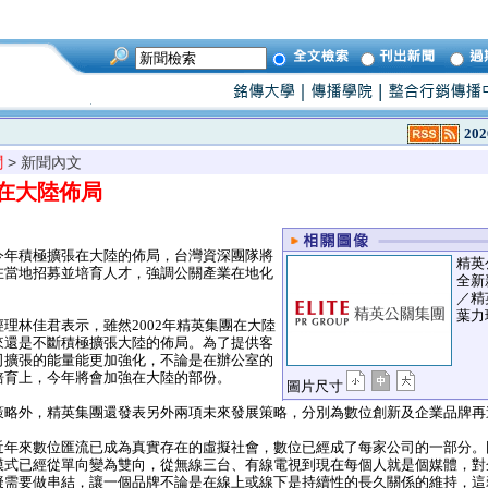
202
聞
> 新聞內文
在大陸佈局
年積極擴張在大陸的佈局，台灣資深團隊將
精英
在當地招募並培育人才，強調公關產業在地化
全新
／精
葉力
林佳君表示，雖然2002年精英集團在大陸
來還是不斷積極擴張大陸的佈局。為了提供客
司擴張的能量能更加強化，不論是在辦公室的
培育上，今年將會加強在大陸的部份。
圖片尺寸
略外，精英集團還發表另外兩項未來發展策略，分別為數位創新及企業品牌再
年來數位匯流已成為真實存在的虛擬社會，數位已經成了每家公司的一部分。
模式已經從單向變為雙向，從無線三台、有線電視到現在每個人就是個媒體，對
擬需要做串結，讓一個品牌不論是在線上或線下是持續性的長久關係的維持，這