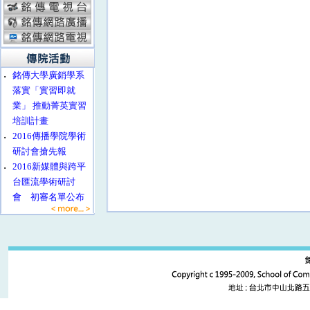
‧
銘傳大學廣銷學系
落實「實習即就
業」 推動菁英實習
培訓計畫
‧
2016傳播學院學術
研討會搶先報
‧
2016新媒體與跨平
台匯流學術研討
會 初審名單公布