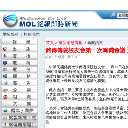
首頁
>
最新消息看板
> 新聞內文
銘傳傳院校友會第一次籌備會議
記者／許佩旻、林玉山
中華民國銘傳大學傳播學院校友會，8月11日在
B901會議室舉行發起人暨第一次籌備會議，銘傳
陳耀竹被推舉為籌備委員會主任委員。他表示，校
能促進院上發展及校友間感情的聯繫。
此次會議，最主要是由校友會發起人中推選出籌
定選出陳耀竹、及校友蕭耀文、裴倫、黃心怡、邱
邱琪瑄、張宗洲等8位籌備委員，並由陳耀竹擔任
另外，會議另有四個提案，包括審查章程草案、
絡地址及工作人員案、決定會員入會申請手續及申
間經費預算及籌墊案。未來校友會也將會在報紙上
告。