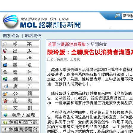
首頁
>
最新消息看板
> 新聞內文
陳玲媛：全聯廣告以消費者溝通
記者／吳姵瑩、王月岐
銘傳大學廣告學系品牌管理課程3日邀請全聯福
玲媛演講，為廣告系同學解析全聯的品牌策略，以
之撇步分享」為題。陳玲媛表示，全聯是善用不同
通，直接打入消費者心中。
陳玲媛以全聯的品牌經營拼圖來解析其品牌策略，
告、公關經營、FB經營、營業管理及商品管理。
神、一種承諾和需要行動實踐三項元素來支持品牌
全聯品牌經營拼圖中，與消費者最直接接觸也是最
告，藉由廣告來傳達品牌形象及策略宣言。陳玲媛
廣告與同學分享，全由奧美廣告創作，利用不同的
默的方式來建立消費者對品牌的印象，藉由廣告解
的問題，並以漸進式的方式，為品牌鋪路，讓全聯