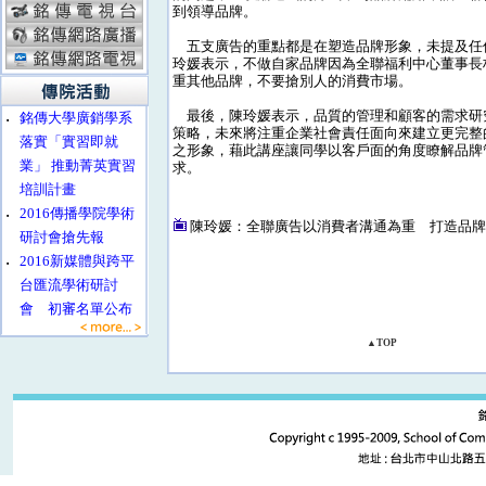
到領導品牌。
五支廣告的重點都是在塑造品牌形象，未提及任
玲媛表示，不做自家品牌因為全聯福利中心董事長
重其他品牌，不要搶別人的消費市場。
最後，陳玲媛表示，品質的管理和顧客的需求研
‧
銘傳大學廣銷學系
策略，未來將注重企業社會責任面向來建立更完整
落實「實習即就
之形象，藉此講座讓同學以客戶面的角度瞭解品牌
業」 推動菁英實習
求。
培訓計畫
‧
2016傳播學院學術
陳玲媛：全聯廣告以消費者溝通為重 打造品
研討會搶先報
‧
2016新媒體與跨平
台匯流學術研討
會 初審名單公布
▲TOP