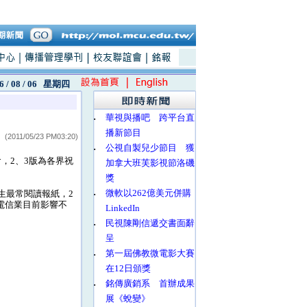
6 / 08 / 06
星期四
‧
華視與播吧 跨平台直
播新節目
(2011/05/23 PM03:20)
‧
公視自製兒少節目 獲
，2、3版為各界祝
加拿大班芙影視節洛磯
獎
‧
微軟以262億美元併購
生最常閱讀報紙，2
 電信業目前影響不
LinkedIn
‧
民視陳剛信遞交書面辭
呈
‧
第一屆佛教微電影大賽
在12日頒獎
‧
銘傳廣銷系 首辦成果
展《蛻變》