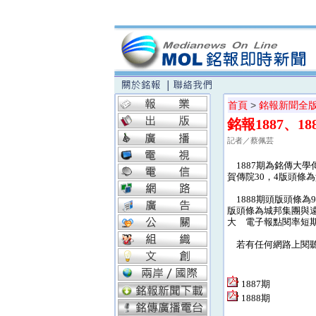
首頁
>
銘報新聞全
銘報1887、1
記者／蔡佩芸
1887期為銘傳大學
賀傳院30，4版頭條
1888期頭版頭條為
版頭條為城邦集團與遠傳
大 電子報點閱率短期
若有任何網路上閱聽的相關
1887期
1888期