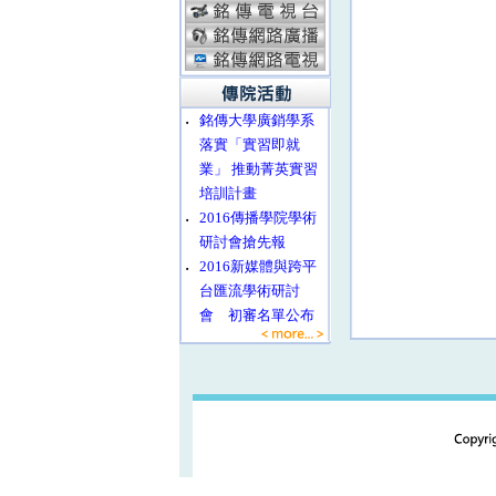
‧
銘傳大學廣銷學系
落實「實習即就
業」 推動菁英實習
培訓計畫
‧
2016傳播學院學術
研討會搶先報
‧
2016新媒體與跨平
台匯流學術研討
會 初審名單公布