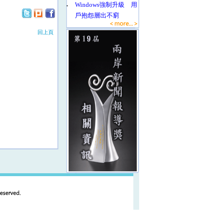
‧
Windows強制升級 用
戶抱怨層出不窮
回上頁