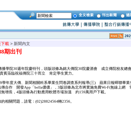
202
版下載
> 新聞內文
888期出刊
傳播學院30週年院慶特刊，頭版頭條為銘大傳院30院慶酒會 成立傳院校友總會
為貴賓蒞臨祝福傳院三十而立 肯定學生實力。
99學年度大傳、新聞相關科系畢業生問卷調查系列報導(三) 蘋果日報蟬聯畢業
合作 開發App「bella儂儂」，3版頭條為北市將實施免費Wi-Fi無線上網
無增長，4版頭條為行動應用軟體市場加溫 約159萬用戶下載。
問題，請電：(02)28824564轉2356。