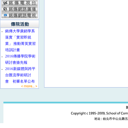
‧
銘傳大學廣銷學系
落實「實習即就
業」 推動菁英實習
培訓計畫
‧
2016傳播學院學術
研討會搶先報
‧
2016新媒體與跨平
台匯流學術研討
會 初審名單公布