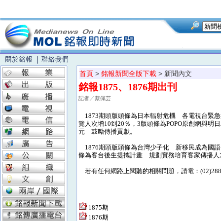
首頁
>
銘報新聞全版下載
> 新聞內文
銘報1875、1876期出刊
記者／蔡佩芸
1873期頭版頭條為日本輻射危機 各電視台緊
覽人次增10到20％，3版頭條為POPO原創網與
元 鼓勵傳播貢獻。
1876期頭版頭條為台灣少子化 新移民成為國語
條為客台後生提攜計畫 規劃實務培育客家傳播人
若有任何網路上閱聽的相關問題，請電：(02)28824
1875期
1876期