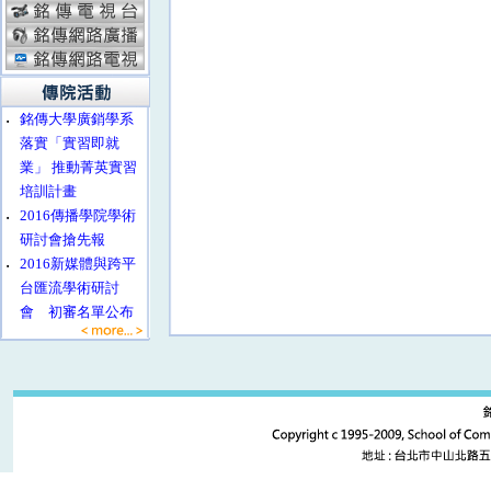
‧
銘傳大學廣銷學系
落實「實習即就
業」 推動菁英實習
培訓計畫
‧
2016傳播學院學術
研討會搶先報
‧
2016新媒體與跨平
台匯流學術研討
會 初審名單公布