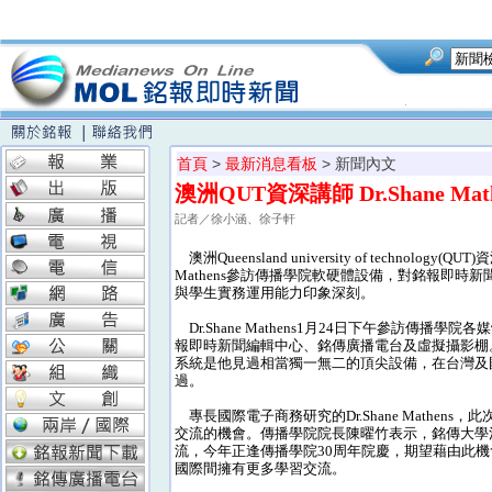
首頁
>
最新消息看板
> 新聞內文
澳洲QUT資深講師 Dr.Shane 
記者／徐小涵、徐子軒
澳洲Queensland university of technology(QUT)
Mathens參訪傳播學院軟硬體設備，對銘報即時新
與學生實務運用能力印象深刻。
Dr.Shane Mathens1月24日下午參訪傳播學
報即時新聞編輯中心、銘傳廣播電台及虛擬攝影棚
系統是他見過相當獨一無二的頂尖設備，在台灣及
過。
專長國際電子商務研究的Dr.Shane Mathens
交流的機會。傳播學院院長陳曜竹表示，銘傳大學
流，今年正逢傳播學院30周年院慶，期望藉由此
國際間擁有更多學習交流。