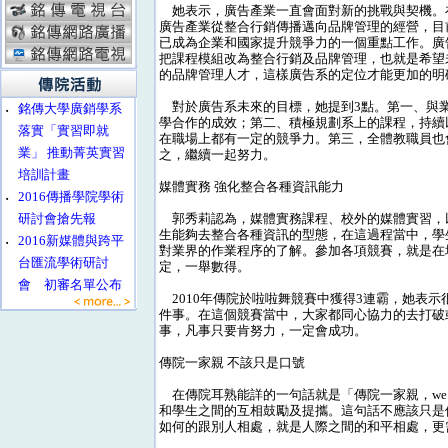
她表示，廣告產業一直會面對新的挑戰與契機。
廣告產業從整合行銷傳播邁向品牌管理的經營，目
已成為企業和國家提升競爭力的一個重點工作。廣
把課程模組改為整合行銷及品牌管理，也就是希望
的品牌管理人才，這樣廣告系的定位才能更加的明
對於廣告系未來的目標，她提到3點。第一、與
‧
銘傳大學廣銷學系
學合作的成效；第二、積極規劃系上的課程，持續
落實「實習即就
在職場上都有一定的競爭力。第三，全體教職員也
業」 推動菁英實習
之，繼續一起努力。
培訓計畫
媒體實務 強化整合各種資訊能力
‧
2016傳播學院學術
研討會搶先報
郭秀莉認為，媒體實務課程、校外的媒體實習，
生能夠去整合各種資訊的型態，在這過程當中，學
‧
2016新媒體與跨平
對業界的作業程序的了解。參加各項競賽，就是在
台匯流學術研討
定，一舉數得。
會 初審名單公布
2010年傳院於啦啦舞競賽中獲得3連霸，她表
件事。在這個競賽當中，大家都同心協力的去打破
事，凡事只要肯努力，一定會成功。
傳院一家親 不該只是口號
在傳院耳熟能詳的一句話就是「傳院一家親，we a
和學生之間的互相鼓勵及提攜。這句話不應該只是
如何的跟別人相處，就是人際之間的和平相處，更