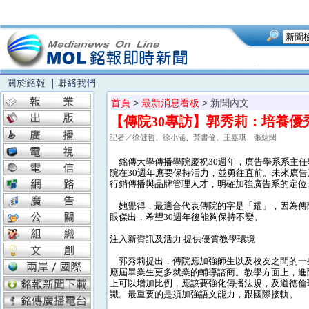
首頁
>
最新消息看板
> 新聞內文
【傳院30專訪】郭秀莉：培養
記者／徐健哲、徐小涵、黃書倫、王嘉琪、張鈜閔
銘傳大學傳播學院慶祝30週年，廣告學系系主任
院在30週年應要保持活力，並勇往直前。未來廣
行銷傳播與品牌管理人才，明確加強廣告系的定位
她覺得，最適合代表傳院的字是「耀」，因為傳
眼傑出，希望30週年後能夠保持不變。
注入新資訊及活力 提供優質教學環境
郭秀莉提出，傳院應加強師生以及校友之間的一
應屆畢業生更多就業的輔導諮商。教學方面上，進
上可以增加比例，應該要強化傳播法規，及道德倫
識。最重要的是須加強語文能力，跟國際接軌。