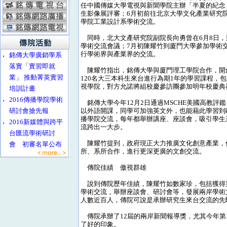
任中國傳媒大學電視與新聞學院主辦「半夏的紀念
生影像展評審；6月初前往北京大學文化產業研究
學院工業設計系學術交流。
同時，北大文產研究院副院長向勇曾在6月8日，
學術交流會議；7月初陳耀竹到廈門大學參加學術
行學術界與產業界的交流。
‧
銘傳大學廣銷學系
落實「實習即就
陳耀竹指出，銘傳大學與廈門理工學院合作，開
業」 推動菁英實習
120名大三本科生來台進行為期1年的學習課程，
視學院，對方允諾將組校慶參訪團參加明年校慶典
培訓計畫
‧
2016傳播學院學術
銘傳大學今年12月2日通過MSCHE美國高教評
研討會搶先報
以外語開課，同學可加強英文外，也能藉此學習到
播學院交流，每年都舉辦講座、座談會，吸引學生
‧
2016新媒體與跨平
流跨出一大步。
台匯流學術研討
陳耀竹提到，政府現正大力推廣文化創意產業，
會 初審名單公布
所、系所合作，進行更深更廣的文創交流。
傳院佳績 傲視群雄
說到傳院歷年佳績，陳耀竹如數家珍，包括獲得第
學術交流，舉辦座談會、研討會等，發展兩岸學術
人數近百人，傳院可說是承辦研究生來台交流的先
傳院承辦了12屆的兩岸新聞報導獎，尤其今年第1
了好的印象。