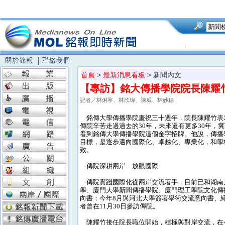
首頁
>
最新消息看板
> 新聞內文
【專訪】銘大傳播學院院長陳耀
記者／林俐寧、林欣瑋、陳威、林妙穗
銘傳大學傳播學院慶祝三十週年，院長陳耀竹表
傳院辛苦走過過去的30年，未來還有更多30年，
看到銘傳大學傳播學院這個金字招牌。他說，傳播
目標，是逐步邁向國際化、卓越化、專業化，和學
致。
傳院深耕兩岸 放眼國際
傳院實踐國際化從兩岸交流著手，目前已和湖南
學、廈門大學新聞傳播學院、廈門理工學院文化傳
向書；今年8月與河北大學簽署學術交流意向書、
者曾在11月30日參訪傳院。
陳耀竹接任院長職位開始，積極與對岸交流，在