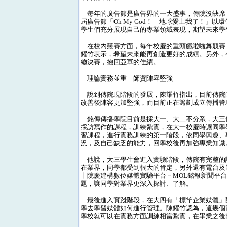
每年的廣告節是廣告界的一大盛事，傳院沒缺席
屆廣告節「Oh My God！ 地球愛上我了！」
學生們充分展現自己的專業領域表現，期望未來學
在校內競賽方面，每年校慶的重頭戲啦啦舞競賽
耀竹表示，希望未來能再創造更好的成績。另外，
總決賽，抱回亞軍的佳績。
理論實務並重 師資陣容堅強
說到傳院現階段的發展，陳耀竹指出，目前傳院
改善後陣容更加堅強，而目前正在籌劃成立傳播管
銘傳傳播學院目前是採大一、大二不分系，大三
採訪寫作的課程，訓練紮實，在大一校慶時讓同學
習課程，進行實務訓練的第一階段，依同學興趣、
況，及自己缺乏的能力，回學校後再加強專業知識
他說，大三學生會進入實驗階段，傳院有完整的
在業界，同學都受到很大的肯定，另外還有電台及
十院慶建構數位媒體實驗平台－MOL銘報新聞平
題，讓同學對業界更深入探討、了解。
最後進入實踐階段，在大四有「標竿企業媒體」
學去學習媒體如何進行管理。陳耀竹認為，這幾個
學校就可以在實務方面訓練相當紮實，在畢業之後