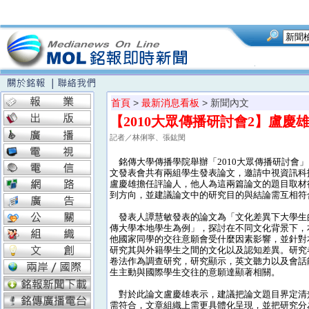
首頁
>
最新消息看板
> 新聞內文
【2010大眾傳播研討會2】盧
記者／林俐寧、張鈜閔
銘傳大學傳播學院舉辦「2010大眾傳播研討會
文發表會共有兩組學生發表論文，邀請中視資訊科
盧慶雄擔任評論人，他人為這兩篇論文的題目取材
到方向，並建議論文中的研究目的與結論需互相符
發表人譚慧敏發表的論文為「文化差異下大學生
傳大學本地學生為例」，探討在不同文化背景下，
他國家同學的交往意願會受什麼因素影響，並針對
研究其與外籍學生之間的文化以及認知差異。研究
卷法作為調查研究，研究顯示，英文聽力以及會話
生主動與國際學生交往的意願達顯著相關。
對於此論文盧慶雄表示，建議把論文題目界定清
需符合，文章組織上需更具體化呈現，並把研究分