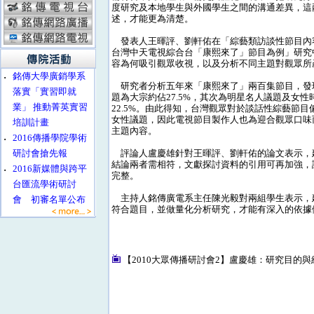
度研究及本地學生與外國學生之間的溝通差異，這
述，才能更為清楚。
發表人王暉評、劉軒佑在「綜藝類訪談性節目內
台灣中天電視綜合台「康熙來了」節目為例」研究
容為何吸引觀眾收視，以及分析不同主題對觀眾所
‧
銘傳大學廣銷學系
研究者分析五年來「康熙來了」兩百集節目，發
落實「實習即就
題為大宗約佔27.5%，其次為明星名人議題及女
業」 推動菁英實習
22.5%。由此得知，台灣觀眾對於談話性綜藝節
女性議題，因此電視節目製作人也為迎合觀眾口味
培訓計畫
主題內容。
‧
2016傳播學院學術
研討會搶先報
評論人盧慶雄針對王暉評、劉軒佑的論文表示，
結論兩者需相符，文獻探討資料的引用可再加強，
‧
2016新媒體與跨平
完整。
台匯流學術研討
主持人銘傳廣電系主任陳光毅對兩組學生表示，
會 初審名單公布
符合題目，並做量化分析研究，才能有深入的依據
【2010大眾傳播研討會2】盧慶雄：研究目的