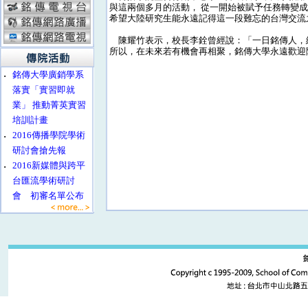
與這兩個多月的活動， 從一開始被賦予任務轉變
希望大陸研究生能永遠記得這一段難忘的台灣交流
陳耀竹表示，校長李銓曾經說：「一日銘傳人，
所以，在未來若有機會再相聚，銘傳大學永遠歡迎
‧
銘傳大學廣銷學系
落實「實習即就
業」 推動菁英實習
培訓計畫
‧
2016傳播學院學術
研討會搶先報
‧
2016新媒體與跨平
台匯流學術研討
會 初審名單公布