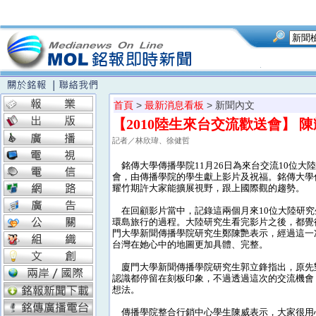
首頁
>
最新消息看板
> 新聞內文
【2010陸生來台交流歡送會】
記者／林欣瑋、徐健哲
銘傳大學傳播學院11月26日為來台交流10位大
會，由傳播學院的學生獻上影片及祝福。銘傳大學
耀竹期許大家能擴展視野，跟上國際觀的趨勢。
在回顧影片當中，記錄這兩個月來10位大陸研究
環島旅行的過程。大陸研究生看完影片之後，都覺
門大學新聞傳播學院研究生鄭陳艷表示，經過這一
台灣在她心中的地圖更加具體、完整。
廈門大學新聞傳播學院研究生郭立鋒指出，原先
認識都停留在刻板印象，不過透過這次的交流機會
想法。
傳播學院整合行銷中心學生陳威表示，大家很用