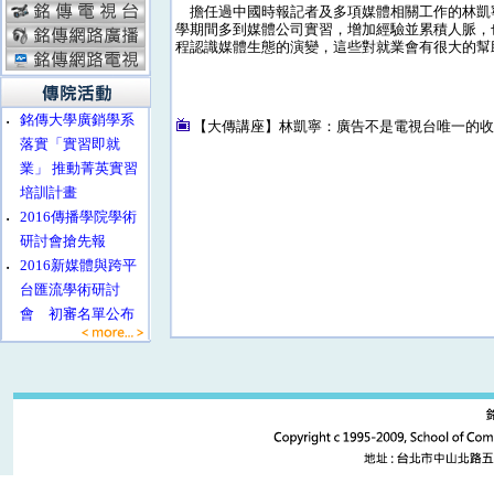
擔任過中國時報記者及多項媒體相關工作的林凱
學期間多到媒體公司實習，增加經驗並累積人脈，
程認識媒體生態的演變，這些對就業會有很大的幫
‧
銘傳大學廣銷學系
【大傳講座】林凱寧：廣告不是電視台唯一的
落實「實習即就
業」 推動菁英實習
培訓計畫
‧
2016傳播學院學術
研討會搶先報
‧
2016新媒體與跨平
台匯流學術研討
會 初審名單公布