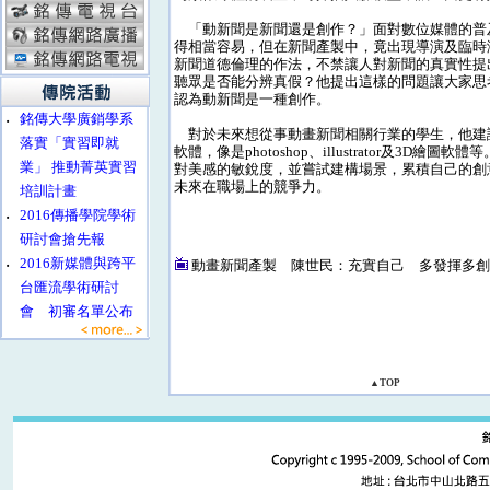
「動新聞是新聞還是創作？」面對數位媒體的普
得相當容易，但在新聞產製中，竟出現導演及臨時
新聞道德倫理的作法，不禁讓人對新聞的真實性提
聽眾是否能分辨真假？他提出這樣的問題讓大家思
認為動新聞是一種創作。
‧
銘傳大學廣銷學系
對於未來想從事動畫新聞相關行業的學生，他建
落實「實習即就
軟體，像是photoshop、illustrator及3D繪圖
業」 推動菁英實習
對美感的敏銳度，並嘗試建構場景，累積自己的創
未來在職場上的競爭力。
培訓計畫
‧
2016傳播學院學術
研討會搶先報
‧
2016新媒體與跨平
動畫新聞產製 陳世民：充實自己 多發揮多
台匯流學術研討
會 初審名單公布
▲TOP