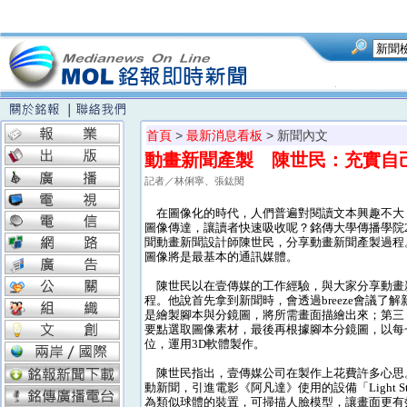
首頁
>
最新消息看板
> 新聞內文
動畫新聞產製 陳世民：充實自
記者／林俐寧、張鈜閔
在圖像化的時代，人們普遍對閱讀文本興趣不大
圖像傳達，讓讀者快速吸收呢？銘傳大學傳播學院
聞動畫新聞設計師陳世民，分享動畫新聞產製過程
圖像將是最基本的通訊媒體。
陳世民以在壹傳媒的工作經驗，與大家分享動畫
程。他說首先拿到新聞時，會透過breeze會議了
是繪製腳本與分鏡圖，將所需畫面描繪出來；第三
要點選取圖像素材，最後再根據腳本分鏡圖，以每
位，運用3D軟體製作。
陳世民指出，壹傳媒公司在製作上花費許多心思
動新聞，引進電影《阿凡達》使用的設備「Light S
為類似球體的裝置，可掃描人臉模型，讓畫面更有