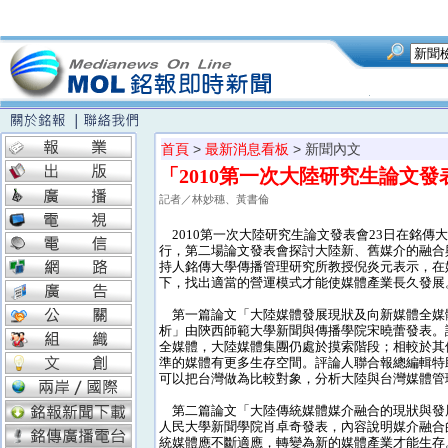
首頁
>
最新消息看板
> 新聞內文
「2010第一次大陸研究生論文
記者／林妙穗、黃書倫
2010第一次大陸研究生論文發表會23日在銘傳
行，第二場論文發表會探討大陸新、舊媒介的融合
持人銘傳大學傳播管理研究所教授倪炎元表示，在
下，找出適當的營運模式才能使媒體產業長久發展
第一篇論文「大陸媒體發展現狀及向新媒體全媒
析」由陝西師範大學新聞與傳播學院宋曉蕾發表。
全媒體，大陸媒體集團仍處於摸索階段；相較於其
準的媒體有更多生存空間。評論人聯合報總編輯特
可以把台灣做為比較對象，分析大陸與台灣媒體管
第二篇論文「大陸傳統媒體媒介融合的現狀與發
人民大學新聞學院肖卓奇發表，內容說明媒介融合
統媒體應不斷適應，轉變為新的媒體產業才能生存