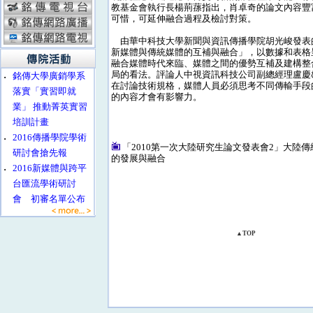
教基金會執行長楊荊蓀指出，肖卓奇的論文內容豐
可惜，可延伸融合過程及檢討對策。
由華中科技大學新聞與資訊傳播學院胡光峻發表
新媒體與傳統媒體的互補與融合」，以數據和表格
融合媒體時代來臨、媒體之間的優勢互補及建構整
局的看法。評論人中視資訊科技公司副總經理盧慶
‧
銘傳大學廣銷學系
在討論技術規格，媒體人員必須思考不同傳輸手段
落實「實習即就
的內容才會有影響力。
業」 推動菁英實習
培訓計畫
‧
2016傳播學院學術
「2010第一次大陸研究生論文發表會2」大陸
研討會搶先報
的發展與融合
‧
2016新媒體與跨平
台匯流學術研討
會 初審名單公布
▲TOP