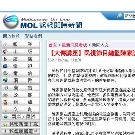
首頁
>
最新消息看板
> 新聞內文
【大傳講座】民視節目總監陳家
記者／徐小涵、張宜昶
民視節目部監製陳家訓10月6日受邀到銘傳大學
的標題「什麼!你是做電視的」教導同學如何做電
多元興趣是成為成功電視人的首要條件。
陳家訓是銘傳校友應傳播學院大傳講座邀請返校
的話劇方式做為開場。他透露，參與電視製作人才
認清自我截長補短、多元興趣發展專業、培養人脈
需求供給滿足，是成為一名電視人的基本配備。
陳家訓在講座上利用錯誤的電視企劃書，為同學
當中找到問題所在，更正並重新製作一份有用、充
會被老闆賞識的電視企劃書。
演講過程中，陳家訓以自身在業界的經驗與同學