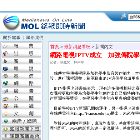
首頁
>
最新消息看板
> 新聞內文
網路電視IPTV成立 加強傳院
記者／張鈜閔、林俐寧
銘傳大學傳播學院為加強學生影音製作能力，本學期
設，進行課程調整，希望藉由IPTV這個平台讓更
IPTV指導老師裴倫表示，現有許多傳播相關比
次課程更動主要為培養學生能創作出自己獨特的作
岸新聞報導獎等，在學習生涯中能有更多的參賽經
目前學校IPTV新聞已開始運作，另一指導老師
在銘傳電視台(http://tv.mcu.edu.tw)播出
對於未來的內容規劃，盧瑞均表示，將會看這學
理想即可。未來的影音若達一定流量時，將會運用