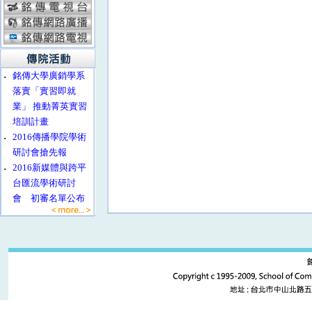
‧
銘傳大學廣銷學系
落實「實習即就
業」 推動菁英實習
培訓計畫
‧
2016傳播學院學術
研討會搶先報
‧
2016新媒體與跨平
台匯流學術研討
會 初審名單公布