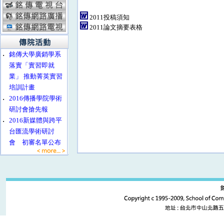
2011投稿須知
2011論文摘要表格
‧
銘傳大學廣銷學系
落實「實習即就
業」 推動菁英實習
培訓計畫
‧
2016傳播學院學術
研討會搶先報
‧
2016新媒體與跨平
台匯流學術研討
會 初審名單公布