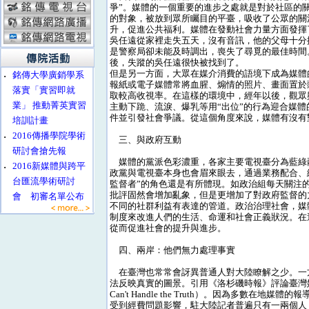
爭”。媒體的一個重要的進步之處就是對於社區的
的對象，被放到眾所矚目的平臺，吸收了公眾的關
升，促進公共福利。媒體在發動社會力量方面發揮
吳任遠從家裡走失五天，沒有音訊，他的父母十分
是警察局卻未能及時調出，喪失了尋覓的最佳時間
後，失蹤的吳任遠很快被找到了。
但是另一方面，大眾在媒介消費的語境下成為媒體
‧
銘傳大學廣銷學系
報紙或電子媒體常將血腥、煽情的照片、畫面置於
落實「實習即就
取較高收視率。在這樣的環境中，經年以後，觀眾
業」 推動菁英實習
主動下跪、流淚、爆乳等用“出位”的行為迎合媒
件並引發社會爭議。從這個角度來說，媒體有沒有
培訓計畫
‧
2016傳播學院學術
三、與政府互動
研討會搶先報
媒體的黨派色彩濃重，各家主要電視臺分為藍綠
‧
2016新媒體與跨平
政黨與電視臺本身也會眉來眼去，通過業務配合、
台匯流學術研討
監督者”的角色還是有所體現。如政治組每天關注
批評固然會增加亂象，但是更增加了對政府監督的
會 初審名單公布
不同的社群利益有表達的管道。政治治理社會，媒
制度來改進人們的生活、命運和社會正義狀況。在
從而促進社會的提升與進步。
四、兩岸：他們無力處理事實
在臺灣也常常會訝異普通人對大陸瞭解之少。一
法反映真實的圖景。引用《洛杉磯時報》評論臺灣
Can't Handle the Truth）。因為多
受到經費問題影響，駐大陸記者普遍只有一兩個人