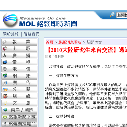
首頁
>
最新消息看板
> 新聞內文
【2010大陸研究生來台交流】
記者／郜利靜
台灣社會、政治與媒體的互動中，見到了台灣生
一、媒體生態方面
作為世界上媒體密度和SNG車密度最大的地方，
消息來源都差不多的情況下，新聞事件很難追求獨
神得到了淋漓盡致的體現。他們常常要從早八點半
時間和觀眾收視也會影響深度，仔細分析一個新聞
點，這時他們就會“抄報紙”。每天早上記者都會
線索、瞭解輿論動態等。所以報紙雖然逐漸式微但
二、媒體與社會
當代臺灣媒體所營造的情境特徵，可以說是“環繞著消費