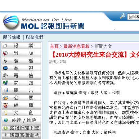
首頁
>
最新消息看板
> 新聞內文
【2010大陸研究生來台交流】
記者／鄭濤
海峽兩岸的文化根基沒有任何分別，然而大陸和臺
有的自由權利也因種種因素限制或影響而出現很大
卻因具體情況的細微差別而各有差異。
遊行示威抗議 臺灣：常見 大陸：和諧
在台灣，不管是團體還是個人，為了其某些訴求
常都被允許進行而且在臺灣都極為常見。到“監察
走在路上表達抗議和不滿的團體或個人，群賢樓外
議能在企業門外安然無恙地進行。而在大陸地區，
復，因此而出現了一個頗具特色而又意味深長的詞
言論表達 臺灣：自由 大陸：敏感詞