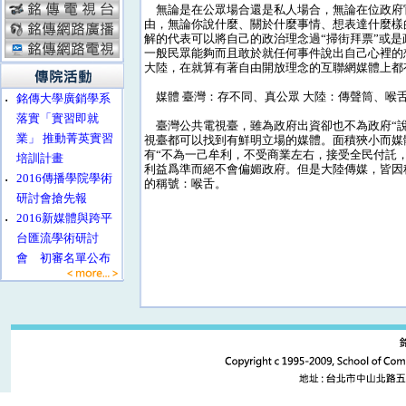
無論是在公眾場合還是私人場合，無論在位政府
由，無論你說什麼、關於什麼事情、想表達什麼樣
解的代表可以將自己的政治理念過“掃街拜票”或
一般民眾能夠而且敢於就任何事件說出自己心裡的
大陸，在就算有著自由開放理念的互聯網媒體上都
媒體 臺灣：存不同、真公眾 大陸：傳聲筒、喉
‧
銘傳大學廣銷學系
落實「實習即就
臺灣公共電視臺，雖為政府出資卻也不為政府“說
業」 推動菁英實習
視臺都可以找到有鮮明立場的媒體。面積狹小而媒
有“不為一己牟利，不受商業左右，接受全民付託
培訓計畫
利益爲準而絕不會偏媚政府。但是大陸傳媒，皆因
‧
2016傳播學院學術
的稱號：喉舌。
研討會搶先報
‧
2016新媒體與跨平
台匯流學術研討
會 初審名單公布