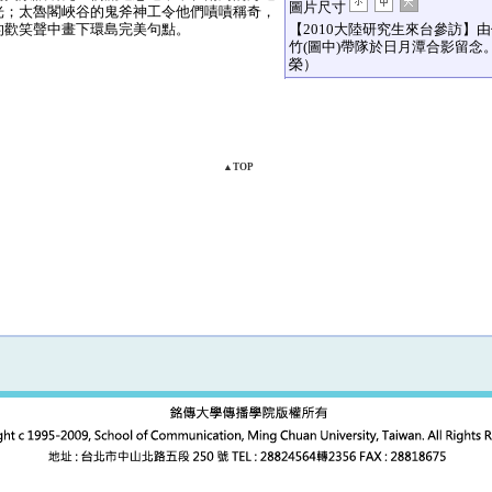
圖片尺寸
光；太魯閣峽谷的鬼斧神工令他們嘖嘖稱奇，
的歡笑聲中畫下環島完美句點。
【2010大陸研究生來台參訪】
竹(圖中)帶隊於日月潭合影留念
榮）
▲TOP