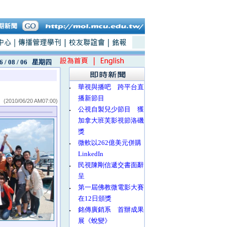
6 / 08 / 06
星期四
‧
華視與播吧 跨平台直
播新節目
(2010/06/20 AM07:00)
‧
公視自製兒少節目 獲
加拿大班芙影視節洛磯
獎
‧
微軟以262億美元併購
LinkedIn
‧
民視陳剛信遞交書面辭
呈
‧
第一屆佛教微電影大賽
在12日頒獎
‧
銘傳廣銷系 首辦成果
展《蛻變》