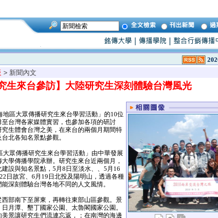
202
板
> 新聞內文
陸研究生來台參訪】大陸研究生深刻體驗台灣風光
海地區大眾傳播研究生來台學習活動」的10位
排至台灣各家媒體實習，也參加各項的研討
研究生體會台灣之美，在來台的兩個月期間特
及台北各知名景點參觀。
區大眾傳播研究生來台學習活動」由中華發展
傳大學傳播學院承辦。研究生來台近兩個月，
建設與知名景點，5月8日至淡水、、5月16
月22日故宮、6月19日北投及陽明山，透過各種
們能深刻體驗台灣各地不同的人文風情。
西部南下至屏東，再轉往東部山區參觀。景
、日月潭、墾丁國家公園、太魯閣國家公園。
的美景讓研究生們流連忘返，；在南灣的海邊