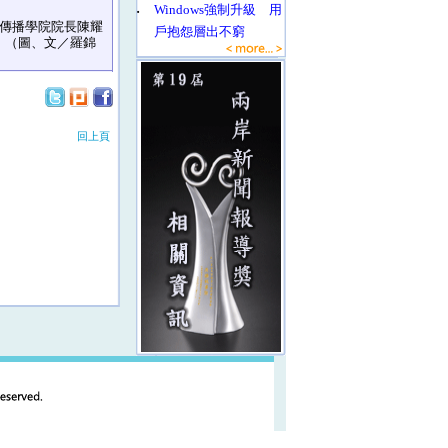
‧
Windows強制升級 用
由傳播學院院長陳耀
戶抱怨層出不窮
。（圖、文／羅錦
回上頁