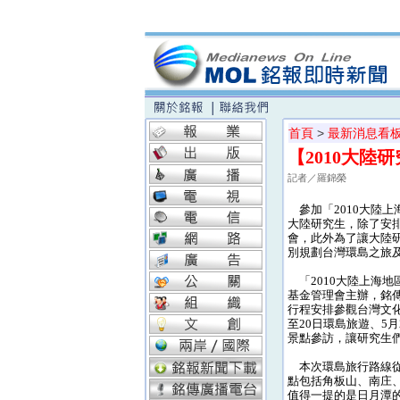
首頁
>
最新消息看
【2010大
記者／羅錦榮
參加「2010大陸上
大陸研究生，除了安
會，此外為了讓大陸
別規劃台灣環島之旅
「2010大陸上海地
基金管理會主辦，銘
行程安排參觀台灣文化
至20日環島旅遊、5
景點參訪，讓研究生
本次環島旅行路線從
點包括角板山、南庄
值得一提的是日月潭