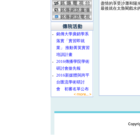
盡情的享受沙灘和陽
最後就在太魯閣戲水
‧
銘傳大學廣銷學系
落實「實習即就
業」 推動菁英實習
培訓計畫
‧
2016傳播學院學術
研討會搶先報
‧
2016新媒體與跨平
台匯流學術研討
會 初審名單公布