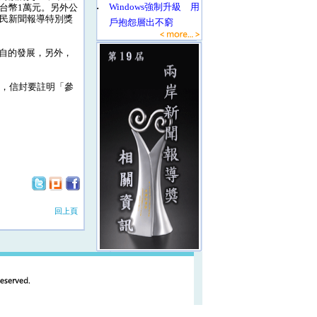
‧
Windows強制升級 用
台幣1萬元。另外公
公民新聞報導特別獎
戶抱怨層出不窮
自的發展，另外，
院，信封要註明「參
回上頁