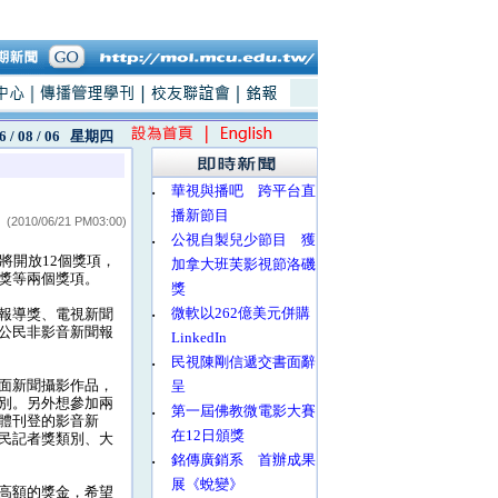
6 / 08 / 06
星期四
‧
華視與播吧 跨平台直
播新節目
(2010/06/21 PM03:00)
‧
公視自製兒少節目 獲
將開放12個獎項，
加拿大班芙影視節洛磯
獎等兩個獎項。
獎
‧
微軟以262億美元併購
報導獎、電視新聞
公民非影音新聞報
LinkedIn
‧
民視陳剛信遞交書面辭
面新聞攝影作品，
呈
別。另外想參加兩
‧
第一屆佛教微電影大賽
體刊登的影音新
在12日頒獎
民記者獎類別、大
‧
銘傳廣銷系 首辦成果
展《蛻變》
高額的獎金，希望