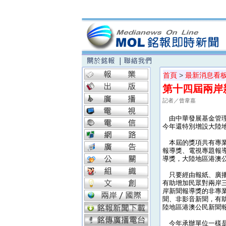
首頁
>
最新消息看
第十四屆兩岸
記者／曾韋嘉
由中華發展基金管理
今年還特別增設大陸
本屆的獎項共有專業
報導獎、電視專題報
導獎，大陸地區港澳
只要經由報紙、廣播
有助增加民眾對兩岸
岸新聞報導獎的非專
聞、非影音新聞，有
陸地區港澳公民新聞
今年承辦單位一樣是