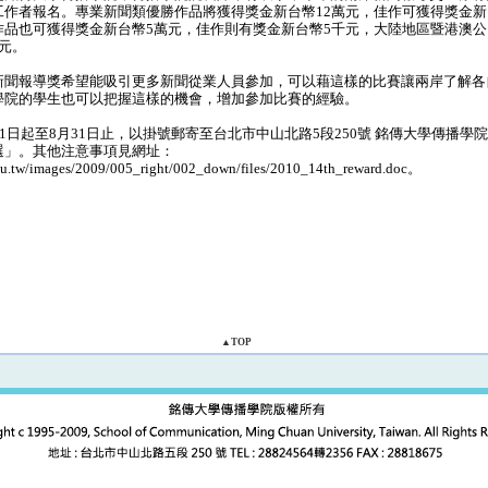
工作者報名。專業新聞類優勝作品將獲得獎金新台幣12萬元，佳作可獲得獎金新
作品也可獲得獎金新台幣5萬元，佳作則有獎金新台幣5千元，大陸地區暨港澳
元。
聞報導獎希望能吸引更多新聞從業人員參加，可以藉這樣的比賽讓兩岸了解各
學院的學生也可以把握這樣的機會，增加參加比賽的經驗。
1日起至8月31日止，以掛號郵寄至台北市中山北路5段250號 銘傳大學傳播學
選」。其他注意事項見網址：
du.tw/images/2009/005_right/002_down/files/2010_14th_reward.doc。
▲TOP