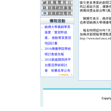
吸引更多專業的新聞
民記者組方面，優勝
將獲得獎金新台幣5萬
陳耀竹表示，兩岸新
也希望銘傳大學傳播
‧
銘傳大學廣銷學系
報名時間從99年7月
落實「實習即就
加兩岸新聞報導獎甄
業」 推動菁英實習
http://www.mol.mcu.e
培訓計畫
‧
2016傳播學院學術
研討會搶先報
‧
2016新媒體與跨平
台匯流學術研討
會 初審名單公布