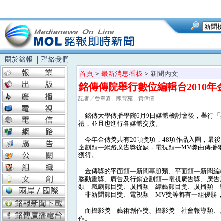
首頁
>
最新消息看板
> 新聞內文
銘傳傳院舉行數位編輯台2010
記者／曾韋嘉、陳育苑、黃偉倩
銘傳大學傳播學院6月9日媒體檢討會後，舉行「
禮，並且也進行各媒體交接。
今年金傳獎共有20項獎項，48項作品入圍，最後
企劃類—網路廣告獎從缺，電視類—MV獎由傳播學院
獲得。
金傳獎的平面類—新聞專題類、平面類—新聞編
腦動畫獎、廣告及行銷企劃類—電視廣告獎、廣告
類—戲劇節目獎、廣播類—綜藝節目獎、廣播類—
—非新聞節目獎、電視類—MV獎等都有一組優勝
而攝影獎—藝術創作獎、攝影獎—社會報導類、
作。