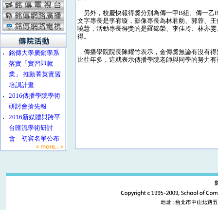
另外，校慶快報得獎分別為傳一甲B組、傳一乙B
文字專長是李宥璇，影像專長為林君舫、郭蓉、王
曉慧，活動專長得獎的是羅錦榮、李佳玲、林亦雯
得。
傳播學院院長陳耀竹表示，金傳獎無論有沒有得
‧
銘傳大學廣銷學系
比往年多，這就表示傳播學院老師與同學的努力有
落實「實習即就
業」 推動菁英實習
培訓計畫
‧
2016傳播學院學術
研討會搶先報
‧
2016新媒體與跨平
台匯流學術研討
會 初審名單公布