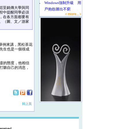
‧
Windows強制升級 用
鎧至銘傳大學與同
戶抱怨層出不窮
程中提醒同學必須
，在各方面都要有
。（圖、文／游家
的，舉例來講，黑松茶花
先生也是一個很成
虛的態度，他相信
打聽自己的消息，
回上頁