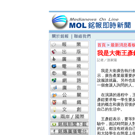
首頁
>
最新消息看
我是大衛王彥
記者／游家陽
我是大衛廣告執行創
示，廣告產業最重要
說服誰就贏。另外也
一個會讓人詢問的人
在演講的過程中，王
彥鎧要求每一學生要
達的概念和廣告背後
自己的生活中。
王彥鎧表示，要等到
驗中，面試時問新人
的話，都沒有經過自
和大陸學生在態度上