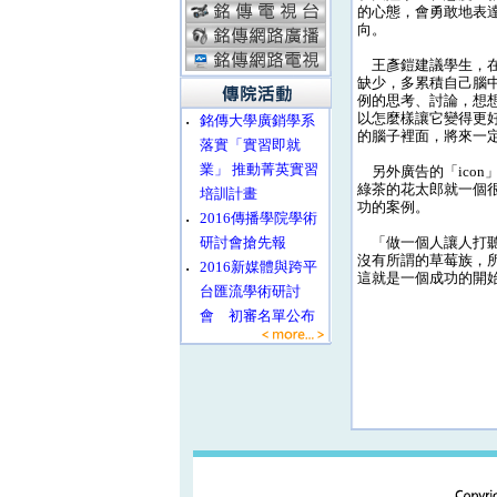
的心態，會勇敢地表
向。
王彥鎧建議學生，在
缺少，多累積自己腦
例的思考、討論，想
以怎麼樣讓它變得更
‧
銘傳大學廣銷學系
的腦子裡面，將來一
落實「實習即就
業」 推動菁英實習
另外廣告的「icon」
綠茶的花太郎就一個
培訓計畫
功的案例。
‧
2016傳播學院學術
研討會搶先報
「做一個人讓人打聽
沒有所謂的草莓族，
‧
2016新媒體與跨平
這就是一個成功的開
台匯流學術研討
會 初審名單公布