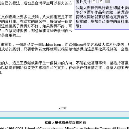
圖片尺寸
達自己的看法，這也是台灣學生可以努力的方
我是大衛廣告執行創意總監王彥
學分享歷年作品和經驗，演講過
文創產業上要多去接觸，八大藝術更是不可
從現在開始就要積極地充實自己
中的資料庫。在課堂的練習中，每做完一個案
所接觸，增加自己腦中的資料庫
想這整個案子做得好不好，如果覺得不好，可
陽）
好；在做完練習後，都必須將這些吸收到自己
定是會用的上。
很重要，一個新品要一個fashion icon，而這個icon是要容易被大眾所記憶
很成功的案例，只要看到花太郎就可以很清楚地辨識出這是黑松茶花綠茶，全聯
的人」這是王彥鎧鼓勵學生一個努力的方向。不管在做甚麼事情，都抱持著謙
所以從現在開始就要努力累積自己的實力，在做過任何事情之後，會讓人想要去
始。
▲TOP