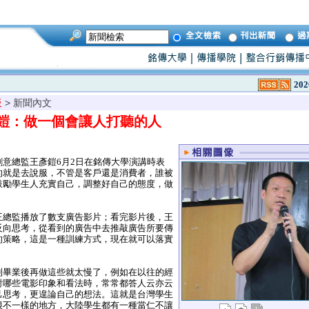
202
板
> 新聞內文
鎧：做一個會讓人打聽的人
意總監王彥鎧6月2日在銘傳大學演講時表
的就是去說服，不管是客戶還是消費者，誰被
鼓勵學生人充實自己，調整好自己的態度，做
。
總監播放了數支廣告影片；看完影片後，王
反向思考，從看到的廣告中去推敲廣告所要傳
的策略，這是一種訓練方式，現在就可以落實
畢業後再做這些就太慢了，例如在以往的經
對哪些電影印象和看法時，常常都答人云亦云
己思考，更遑論自己的想法。這就是台灣學生
很不一樣的地方，大陸學生都有一種當仁不讓