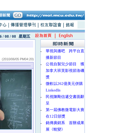
6 / 08 / 08
星期五
‧
華視與播吧 跨平台直
播新節目
(2010/06/05 PM04:20)
‧
公視自製兒少節目 獲
加拿大班芙影視節洛磯
獎
‧
微軟以262億美元併購
LinkedIn
‧
民視陳剛信遞交書面辭
呈
‧
第一屆佛教微電影大賽
在12日頒獎
‧
銘傳廣銷系 首辦成果
展《蛻變》