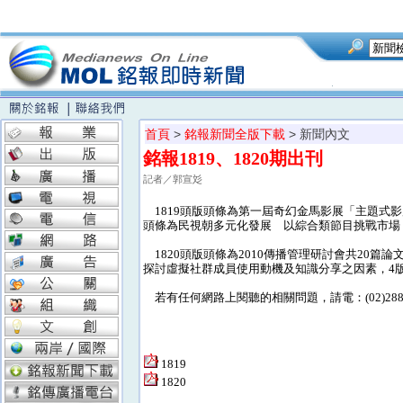
首頁
>
銘報新聞全版下載
> 新聞內文
銘報1819、1820期出刊
記者／郭宣彣
1819頭版頭條為第一屆奇幻金馬影展「主題式影
頭條為民視朝多元化發展 以綜合類節目挑戰市場，
1820頭版頭條為2010傳播管理研討會共20篇
探討虛擬社群成員使用動機及知識分享之因素，4
若有任何網路上閱聽的相關問題，請電：(02)28824
1819
1820