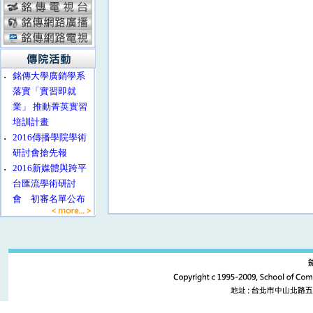
‧
銘傳大學廣銷學系
落實「實習即就
業」 推動菁英實習
培訓計畫
‧
2016傳播學院學術
研討會搶先報
‧
2016新媒體與跨平
台匯流學術研討
會 初審名單公布