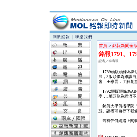
首頁
>
銘報新聞全
銘報1791、1
記者／李宥璇
1789頭版頭條為新
展，3版頭條為維護自
會 王彩雲：了解創
1792頭版頭條為A
率，3版頭條為經濟不
銘傳大學傳播學院「銘
態。讀者可自行下載
若有任何網路上閱聽的相關