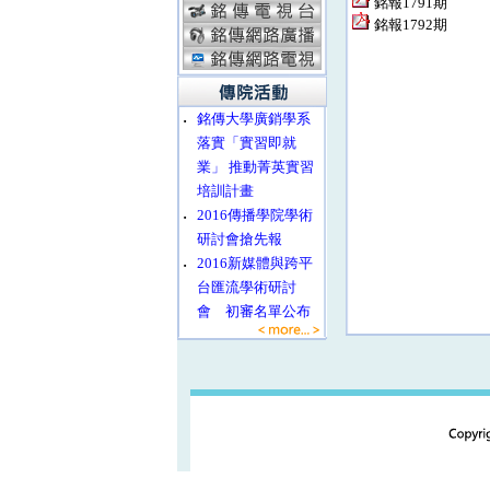
銘報1791期
銘報1792期
‧
銘傳大學廣銷學系
落實「實習即就
業」 推動菁英實習
培訓計畫
‧
2016傳播學院學術
研討會搶先報
‧
2016新媒體與跨平
台匯流學術研討
會 初審名單公布