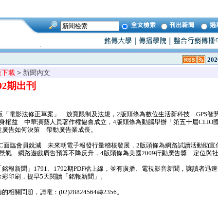
202
版下載
> 新聞內文
792期出刊
版「電影法修正草案」 放寬限制及法規，2版頭條為數位生活新科技 GPS智
身權益 中華演藝人員著作權協會成立，4版頭條為動腦舉辦「第五十屆CLIO
意廣告如何決策 帶動廣告業成長。
BC面臨會員銳減 未來朝電子報發行量稽核發展，2版頭條為網路試讀活動助宣
景氣 網路遊戲廣告預算不降反升，4版頭條為美國2009行動廣告獎 定位與
報新聞」1791、1792期PDF檔上線，並有廣播、電視影音新聞，讓讀者迅
全彩印刷，提早5天閱讀「銘報新聞」。
問題，請電：(02)28824564轉2356。