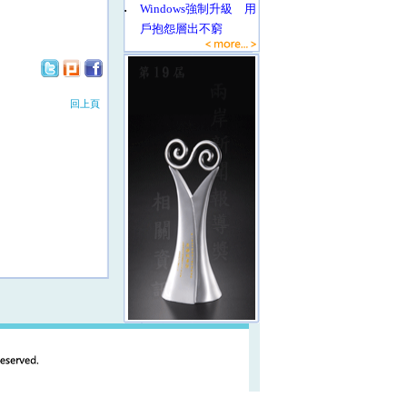
‧
Windows強制升級 用
戶抱怨層出不窮
回上頁