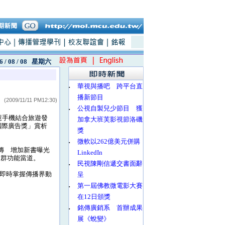
6 / 08 / 08
星期六
‧
華視與播吧 跨平台直
播新節目
(2009/11/11 PM12:30)
‧
公視自製兒少節目 獲
慧手機結合旅遊發
加拿大班芙影視節洛磯
國際廣告獎」賞析
獎
‧
微軟以262億美元併購
傳 增加新書曝光
LinkedIn
社群功能當道。
‧
民視陳剛信遞交書面辭
速即時掌握傳播界動
呈
‧
第一屆佛教微電影大賽
在12日頒獎
‧
銘傳廣銷系 首辦成果
展《蛻變》