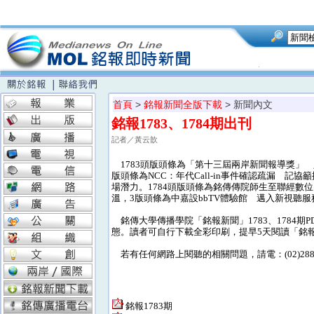
首頁
>
銘報新聞全版下載
> 新聞內文
銘報1783、1784期出刊
記者／黃云歆
1783頭版頭條為「第十三屆兩岸新聞報導獎」
版頭條為NCC：年代Call-in事件確認疏漏 
場潛力。1784頭版頭條為銘傳傳院師生至聯經數
溫，3版頭條為中嘉設bbTV體驗館 邁入新視聽
銘傳大學傳播學院「銘報新聞」1783、1784
態。讀者可自行下載全彩印刷，提早5天閱讀「銘
若有任何網路上閱聽的相關問題，請電：(02)28824
銘報1783期