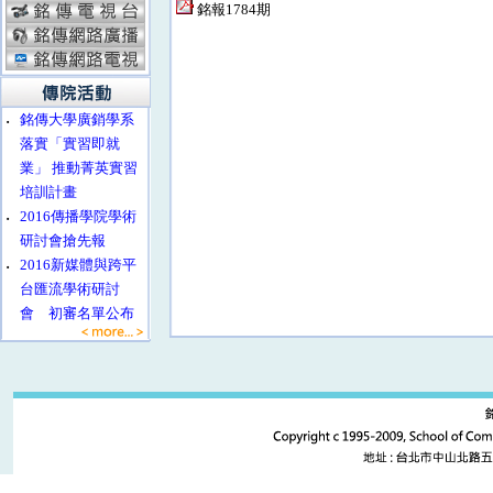
銘報1784期
‧
銘傳大學廣銷學系
落實「實習即就
業」 推動菁英實習
培訓計畫
‧
2016傳播學院學術
研討會搶先報
‧
2016新媒體與跨平
台匯流學術研討
會 初審名單公布