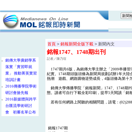
首頁
>
銘報新聞全版下載
> 新聞內文
銘報1747、1748期出刊
記者／陳乃瑄
‧
銘傳大學廣銷學系
落實「實習即就
1747期共6版，為銘傳大學主辦之「2009串
業」 推動菁英實習
紀實。1748期頭版頭條為新聞局規劃試辦1年大陸合拍
熱潮 遊戲、網路購物逆勢成長，4版頭條為第十
培訓計畫
‧
2016傳播學院學術
銘傳大學傳播學院「銘報新聞」1747、1748
研討會搶先報
態。讀者可自行下載全彩印刷，提早5天閱讀「銘
‧
2016新媒體與跨平
若有任何網路上閱聽的相關問題，請電：(02)28824
台匯流學術研討
會 初審名單公布
銘報1747期