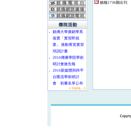
銘報1736期出刊
‧
銘傳大學廣銷學系
落實「實習即就
業」 推動菁英實習
培訓計畫
‧
2016傳播學院學術
研討會搶先報
‧
2016新媒體與跨平
台匯流學術研討
會 初審名單公布