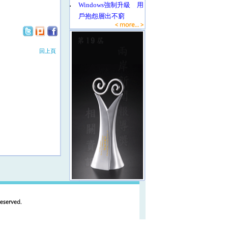
‧
Windows強制升級 用
戶抱怨層出不窮
回上頁