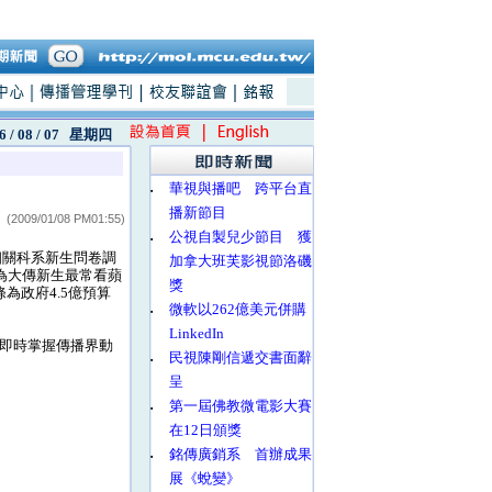
6 / 08 / 07
星期四
‧
華視與播吧 跨平台直
播新節目
(2009/01/08 PM01:55)
‧
公視自製兒少節目 獲
相關科系新生問卷調
加拿大班芙影視節洛磯
為大傳新生最常看蘋
獎
為政府4.5億預算
‧
微軟以262億美元併購
LinkedIn
速即時掌握傳播界動
‧
民視陳剛信遞交書面辭
呈
‧
第一屆佛教微電影大賽
在12日頒獎
‧
銘傳廣銷系 首辦成果
展《蛻變》