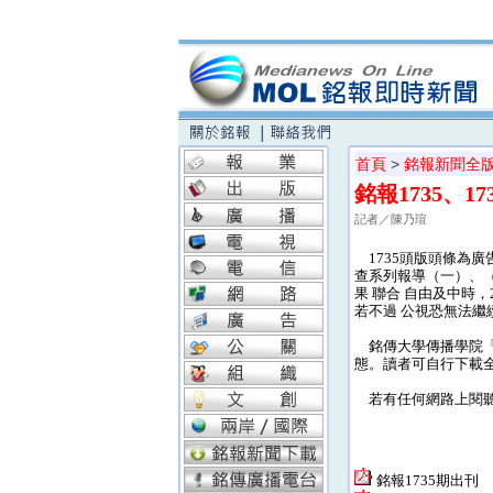
首頁
>
銘報新聞全
銘報1735、1
記者／陳乃瑄
1735頭版頭條為廣
查系列報導（一）、（
果 聯合 自由及中時
若不過 公視恐無法繼
銘傳大學傳播學院「銘
態。讀者可自行下載
若有任何網路上閱聽的相關
銘報1735期出刊