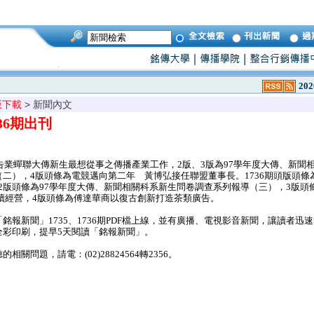
202
版下載
> 新聞內文
736期出刊
告業蟬聯大傳新生最想從事之傳播產業工作，2版、3版為97學年度大傳、新聞
二），4版頭條為電競邁向第二年 黃博弘接任聯盟董事長。1736期頭版頭條
，2版頭條為97學年度大傳、新聞相關科系新生問卷調查系列報導（三），3版頭條
續經營，4版頭條為傅達華商以復古創新打造茶類廣告。
報新聞」1735、1736期PDF檔上線，並有廣播、電視影音新聞，讓讀者迅
全彩印刷，提早5天閱讀「銘報新聞」。
問題，請電：(02)28824564轉2356。