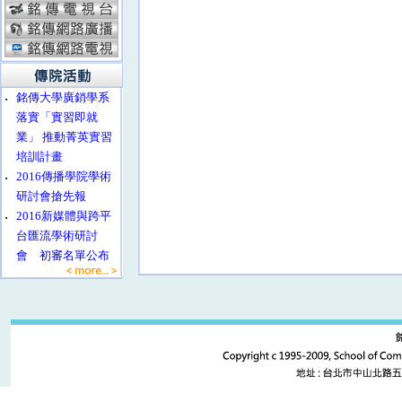
‧
銘傳大學廣銷學系
落實「實習即就
業」 推動菁英實習
培訓計畫
‧
2016傳播學院學術
研討會搶先報
‧
2016新媒體與跨平
台匯流學術研討
會 初審名單公布