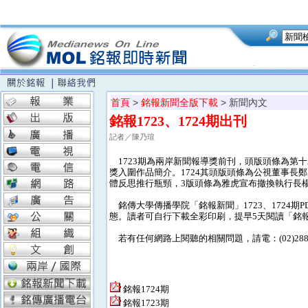
首頁
>
銘報新聞全版下載
> 新聞內文
銘報1723、1724期出刊
記者／陳乃瑄
1723期為兩岸新聞報導獎前刊，頭版頭條為第十
獎入圍作品簡介。1724其頭版頭條為公視董事長
體反思推行瓶頸，3版頭條為雅虎宣布撤換執行長
銘傳大學傳播學院「銘報新聞」1723、1724
態。讀者可自行下載全彩印刷，提早5天閱讀「銘
若有任何網路上閱聽的相關問題，請電：(02)28824
銘報1724期
銘報1723期