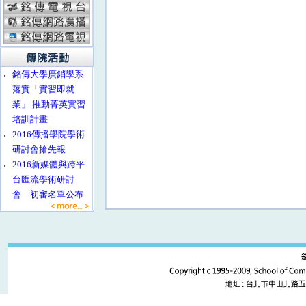
‧
銘傳大學廣銷學系
落實「實習即就
業」 推動菁英實習
培訓計畫
‧
2016傳播學院學術
研討會搶先報
‧
2016新媒體與跨平
台匯流學術研討
會 初審名單公布