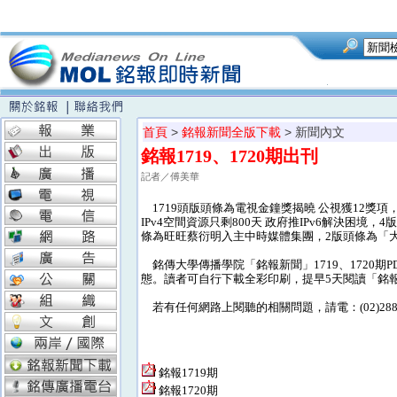
首頁
>
銘報新聞全版下載
> 新聞內文
銘報1719、1720期出刊
記者／傅美華
1719頭版頭條為電視金鐘獎揭曉 公視獲12獎項
IPv4空間資源只剩800天 政府推IPv6解決困境
條為旺旺蔡衍明入主中時媒體集團，2版頭條為「
銘傳大學傳播學院「銘報新聞」1719、1720
態。讀者可自行下載全彩印刷，提早5天閱讀「銘
若有任何網路上閱聽的相關問題，請電：(02)28824
銘報1719期
銘報1720期