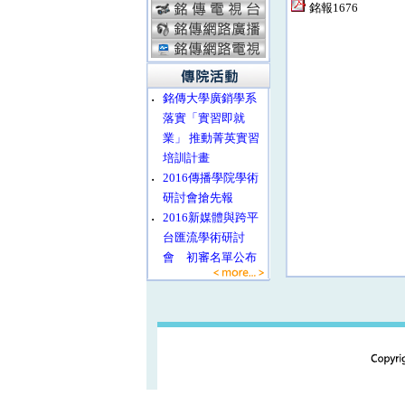
銘報1676
‧
銘傳大學廣銷學系
落實「實習即就
業」 推動菁英實習
培訓計畫
‧
2016傳播學院學術
研討會搶先報
‧
2016新媒體與跨平
台匯流學術研討
會 初審名單公布