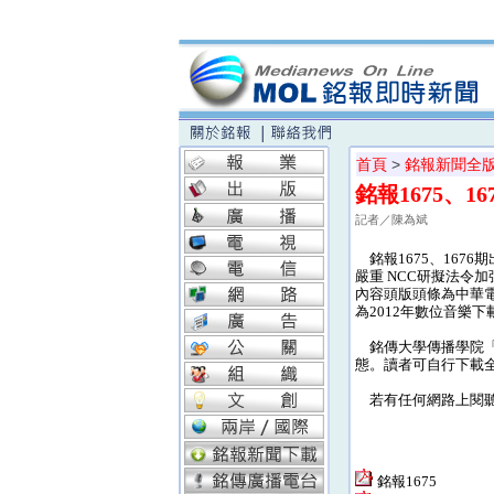
首頁
>
銘報新聞全
銘報1675、1
記者／陳為斌
銘報1675、167
嚴重 NCC研擬法令
內容頭版頭條為中華電
為2012年數位音樂下
銘傳大學傳播學院「銘
態。讀者可自行下載
若有任何網路上閱聽的相關
銘報1675