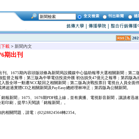
202
版下載
> 新聞內文
676期出刊
6期出刊。1675期內容頭版頭條為新聞局設國媒中心協助報導大選相關新聞；第二
加強監督之報導；第三版為中華電信投資外匯 初估損失47億元之報導；第四版為出
入股全球一動遭NCC駁回之相關新聞；第二版為決戰投票日 電視台人員全面
載將超過實體CD之相關新聞及PayEasy總經理林坤正；第四版為公關新聞。
報新聞」1675、1676期PDF檔上線，並有廣播、電視影音新聞，讓讀者迅
全彩印刷，提早5天閱讀「銘報新聞」。
問題，請電：(02)28824564轉2354。