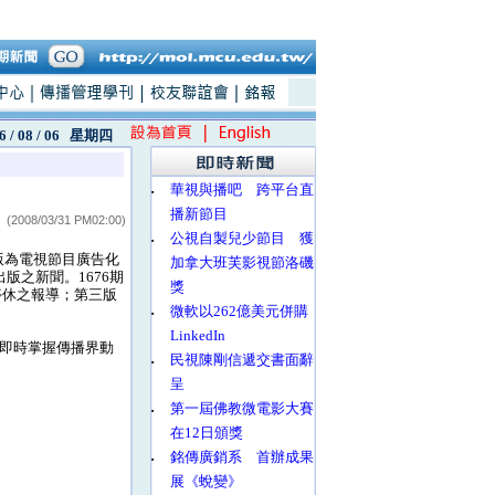
6 / 08 / 06
星期四
‧
華視與播吧 跨平台直
播新節目
(2008/03/31 PM02:00)
‧
公視自製兒少節目 獲
版為電視節目廣告化
加拿大班芙影視節洛磯
版之新聞。1676期
獎
停休之報導；第三版
‧
微軟以262億美元併購
LinkedIn
速即時掌握傳播界動
‧
民視陳剛信遞交書面辭
呈
‧
第一屆佛教微電影大賽
在12日頒獎
‧
銘傳廣銷系 首辦成果
展《蛻變》