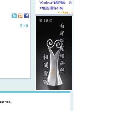
‧
Windows強制升級 用
戶抱怨層出不窮
回上頁