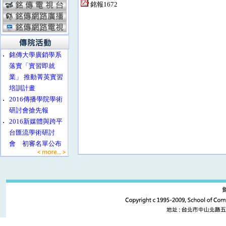
銘報1672
‧
銘傳大學廣銷學系
落實「實習即就
業」 推動菁英實習
培訓計畫
‧
2016傳播學院學術
研討會搶先報
‧
2016新媒體與跨平
台匯流學術研討
會 初審名單公布