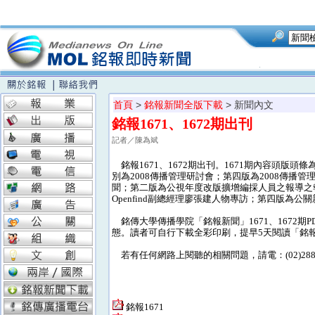
首頁
>
銘報新聞全版下載
> 新聞內文
銘報1671、1672期出刊
記者／陳為斌
銘報1671、1672期出刊。1671期內容頭版頭
別為2008傳播管理研討會；第四版為2008傳播
聞；第二版為公視年度改版擴增編採人員之報導之
Openfind副總經理廖張建人物專訪；第四版為公
銘傳大學傳播學院「銘報新聞」1671、1672
態。讀者可自行下載全彩印刷，提早5天閱讀「銘
若有任何網路上閱聽的相關問題，請電：(02)28824
銘報1671