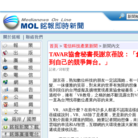
首頁
>
電信科技產業新聞
> 新聞內文
TAVAR協會秘書長謝京蓓說：
到自己的競爭舞台。」
記者／邱郁雯
謝京蓓，熟知數位科技的朋友一定認識她，有一
髮、一抹優雅的笑容，對未來的世界有無限的想像
長到現任的台灣虛擬及擴增實境產業協會秘書長，
過程中，擁有「VR教母」之稱的她不斷流露出對V
一直為台灣找尋數位產業內容的未來。
VR、AR是什麼？在前年許多人都還不認識這樣
蓓緩緩說到，VR、AR除了是產業，更是新的介面
互動介面最大躍進的開始。她要記者開始想像，未
雲端的串流和AI智慧，互聯網的大環境會讓大家
遞或是接收訊息。