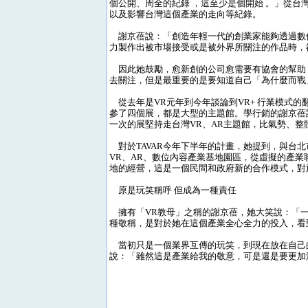
個公開、周全的紀錄 ，這至少是個開始 。」從
以及影響台灣這個產業的走向等紀錄。
謝京蓓說：「創造年輕一代的創業家能夠透過數
力製作出被市場接受或是被外界所關注的作品時，
因此她鼓勵，愈新創的公司愈需要有協會的幫助
去關注，但是最重要的是要知道自己「為什麼而戰
從去年是VR元年到今年談論到VR+ 行業模式的
參了四個展，都是大型的主題館。學行銷的謝京蓓認
一次的展堅持走台灣VR、AR主題館，比氣勢、
對於TAVAR今年下半年的計畫，她提到，與台北市政府
VR、AR、數位內容產業基地園區，從虛擬的產業
地的經營，這是一個民間和政府新的合作模式，對於
原是玩笑稱呼 但成為一種責任
擁有「VR教母」之稱的謝京蓓，她大笑說：「一
種敬稱，是對於她在這個產業全心全力的投入，看
當初只是一個業界互傳的玩笑，到現在放在自己
說：「雖然這是產業給我的敬意，可是還是要更加