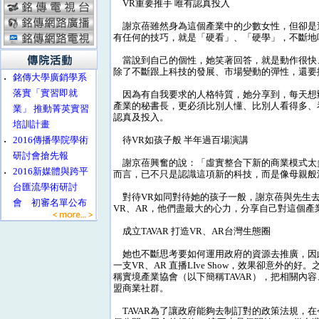
VR重要推手 唯有認真投入
謝京蓓雖然身為這個產業中的少數女性，但卻是
有任何的技巧，就是「硬看」、「硬學」，不斷地
當說到自己的個性，她笑著回答，就是動作很快、
除了不斷跟上科技的發展、市場變動的彈性，還要
‧
銘傳大學廣銷學系
落實「實習即就
因為有自我要求的人格特質，她分享到，每天想辦
產業的秘書長，更必須比別人懂、比別人看得多、
業」 推動菁英實習
認真及投入。
培訓計畫
‧
2016傳播學院學術
待VR如孩子般 半年過百場演講
研討會搶先報
謝京蓓興奮的說：「虛實整合下新的商業模式太多
‧
2016新媒體與跨平
而言，已不只是認識這項新的科技，而是像母親般
台匯流學術研討
對待VR如同對待她的孩子一般，謝京蓓與先生去
會 初審名單公布
VR、AR，他們盡最大的心力，分享自己對這個產
成立TAVAR 打造VR、AR台灣生態圈
她也不斷思考要如何運用政府的資源去推廣，因此在前
一支VR、AR 直播LIve Show，效果卻意外
稱實境產業協會（以下簡稱TAVAR），把相關內
盟商業社群。
TAVAR為了讓政府能夠去制訂對的政策法規，在