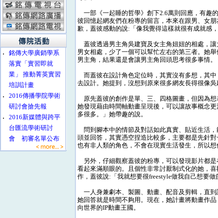
一部《一起睡的哲學》創下2.6萬則回應，有趣
彼回憶起網友們在粉專的留言，本來在跟男、女朋
歉，蓋彼感動的說:「像我覺得這樣就很有成就感
蓋彼透過男主角吳建寶及女主角妞妞的相處，讓大
男女相處，少了一個可以幫忙左右的第三者。她舉例
‧
銘傳大學廣銷學系
男主角，結果還是會讓男主角回頭思考很多事情。
落實「實習即就
業」 推動菁英實習
而蓋彼在設計角色定位時，其實沒有多想，其中
去設計。她提到，沒想到原來很多網友長得很像吳
培訓計畫
‧
2016傳播學院學術
原先蓋彼的創作是單、三、四格圖畫，但因為想
研討會搶先報
她發現藉由時間軸動畫呈現後，可以讓故事概念更
多很多。」她帶趣的說。
‧
2016新媒體與跨平
台匯流學術研討
問到腳本中的情節及對話如此真實、貼近生活，
頭並回答，其實憑空捏造比較多，主要都是先針對
會 初審名單公布
也有非人類的角色，不會在現實生活發生，所以想
另外，仔細觀察蓋彼的粉專，可以發現影片都是在
看起來滿順眼的。且個性非常討厭制式化的她，喜
作，蓋彼說:「我就想要很freestyle做我自己想要
一人身兼劇本、製圖、動畫、配音及剪輯，直到
她回答就是時間不夠用。現在，她計畫將動畫作品
向世界的IP動畫王國。