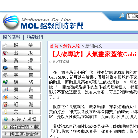
首頁
>
銘報人物
> 新聞內文
【人物專訪】人氣畫家蓋彼Gabi
記者／鍾欣妍
在一個容易分心的年代，擁有近90萬粉絲數的網
Gabi SDK，卻可以在臉書，吸引社群的眼球停下
的動畫，而動畫最高有9萬以上的按讚數、200萬
說:「一開始熟網路操作的創作者或是媒體人，都
影片不要做這麼長，沒有人會看，可是那個時候我
了。」
眼前這位長髮飄逸、戴著頸鍊、穿著短裙的女生
美的打扮，卻笑說還沒在粉專公開照片的時候，網
家，是以女性觀點在寫事情，反而用男性角度切入
蓋彼認為自己個性比較像男孩子，能夠理解男性的
「所以我寫了很多觀念會是，你會有犯的錯，我也
考」。