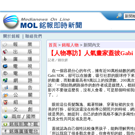
首頁
>
銘報人物
> 新聞內文
【人物專訪】人氣畫家蓋彼Gabi
記者／鍾欣妍
在一個容易分心的年代，擁有近90萬粉絲數的網
Gabi SDK，卻可以在臉書，吸引社群的眼球停下
的動畫，而動畫最高有9萬以上的按讚數、200萬
說:「一開始熟網路操作的創作者或是媒體人，都
影片不要做這麼長，沒有人會看，可是那個時候我
了。」
眼前這位長髮飄逸、戴著頸鍊、穿著短裙的女生
美的打扮，卻笑說還沒在粉專公開照片的時候，網
彼是男的。她提到，自己的創作風格不像許多兩性
性及女性共同反省及思考。
蓋彼認為自己個性比較像男孩子，能夠理解男性的
「所以我寫了很多觀念會是，你會有犯的錯，我也