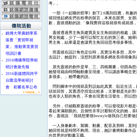
考」。
一部《一起睡的哲學》創下2.6萬則回應，有趣
彼回憶起網友們在粉專的留言，本來在跟男、女朋
歉，蓋彼感動的說:「像我覺得這樣就很有成就感
蓋彼透過男主角吳建寶及女主角妞妞的相處，讓大
‧
銘傳大學廣銷學系
男女相處，少了一個可以幫忙左右的第三者。她舉例
落實「實習即就
男主角，結果還是會讓男主角回頭思考很多事情。
業」 推動菁英實習
而蓋彼在設計角色定位時，其實沒有多想，其中
培訓計畫
去設計。她提到，沒想到原來很多網友長得很像吳
‧
2016傳播學院學術
研討會搶先報
原先蓋彼的創作是單、三、四格圖畫，但因為想
她發現藉由時間軸動畫呈現後，可以讓故事概念更
‧
2016新媒體與跨平
多很多。」她帶趣的說。
台匯流學術研討
問到腳本中的情節及對話如此真實、貼近生活，
會 初審名單公布
頭並回答，其實憑空捏造比較多，主要都是先針對
也有非人類的角色，不會在現實生活發生，所以想
另外，仔細觀察蓋彼的粉專，可以發現影片都是在
看起來滿順眼的。且個性非常討厭制式化的她，喜
作，蓋彼說:「我就想要很freestyle做我自己想要
一人身兼劇本、製圖、動畫、配音及剪輯，直到
她回答就是時間不夠用。現在，她計畫將動畫作品
向世界的IP動畫王國。