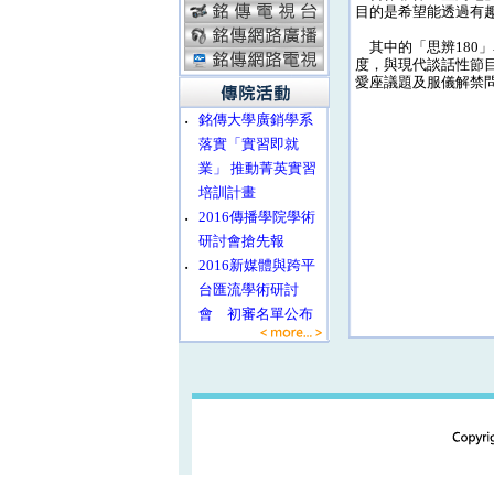
目的是希望能透過有
其中的「思辨180
度，與現代談話性節
愛座議題及服儀解禁
‧
銘傳大學廣銷學系
落實「實習即就
業」 推動菁英實習
培訓計畫
‧
2016傳播學院學術
研討會搶先報
‧
2016新媒體與跨平
台匯流學術研討
會 初審名單公布