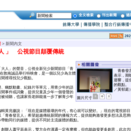
202
聞
> 新聞內文
人 」 公視節目顛覆傳統
大人」的聲音，公視全新兒少新聞節目「青
青春發言
日在敦南誠品舉行特映會，是一個以兒少為主體
表示，期
新聞裡尋找兒少觀點。
迴響，提
的觀點。
、幽默動畫、紀錄片等單元，用青少年的語
／黃郁庭
新聞事件或詞彙，提供兒童及少年一個發聲的
能被傾聽，也讓家長老師能進一步了解青少年
圖片尺寸
輯黃兆徽說：「現在是媒體最壞的年代，有心就可以變好。」現在的電視節目
以「青春發言人」希望超越傳統新聞的播報方式，提供能夠激發更多想法及思辨
步帶動同行的媒體，提供不同於主流媒體的觀點。
創辦人蕭宇辰表示，雙方合作溝通一定有摩擦，但也能啟發更多創意，此次共