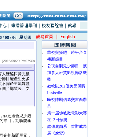
6 / 08 / 06
星期四
‧
華視與播吧 跨平台直
播新節目
(2016/09/20 PM07:30)
‧
公視自製兒少節目 獲
加拿大班芙影視節洛磯
人總編輯黃兆徽
盼節目能產生更多
獎
供不同於主流媒體
‧
微軟以262億美元併購
（圖／鄭筑云、文
LinkedIn
）
‧
民視陳剛信遞交書面辭
呈
‧
第一屆佛教微電影大賽
，缺乏適合兒少觀
在12日頒獎
的節目，期盼能產
‧
銘傳廣銷系 首辦成果
展《蛻變》
同企劃新聞單元，