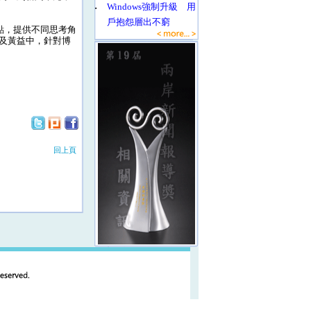
‧
Windows強制升級 用
戶抱怨層出不窮
點，提供不同思考角
及黃益中，針對博
回上頁