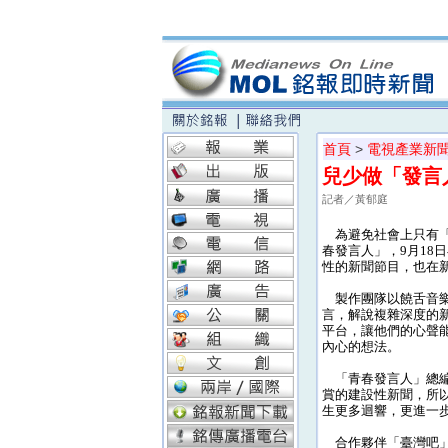
首頁
>
電視產業新
兒少做「發言
記者／黃郁庭
為避免社會上只有「
春發言人」，9月18
性的新聞節目，也在
製作團隊以饒舌音樂
言，解說複雜深度的
平台，讓他們的心聲
內心的想法。
「青春發言人」總編
賞的建設性新聞，所
生更多迴響，更進一
合作夥伴「臺灣吧」