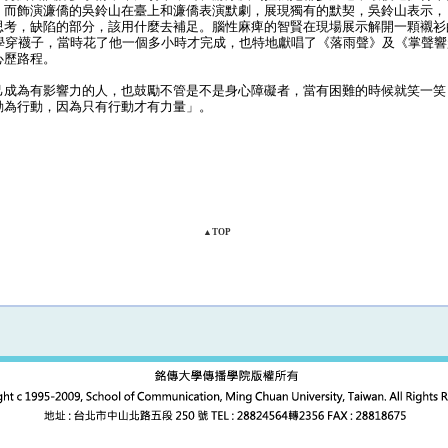
。而飾演濂僑的吳鈴山在臺上和濂僑表演默劇，展現獨有的默契，吳鈴山表示，
思考，缺陷的部分，該用什麼去補足。腦性麻痺的智賢在現場展示解開一顆襯衫
次學穿襪子，當時花了他一個多小時才完成，也特地獻唱了《落雨聲》及《掌聲
心歷路程。
成為有影響力的人，也鼓勵不管是不是身心障礙者，當有困難的時候就笑一笑
動為行動，因為只有行動才有力量」。
▲TOP