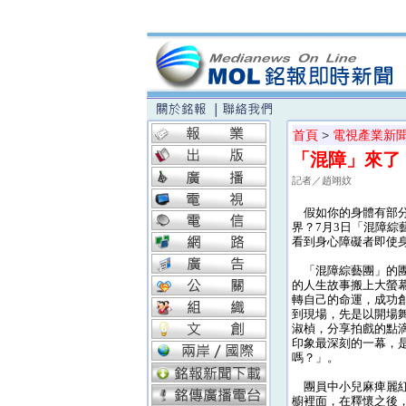
首頁
>
電視產業新
「混障」來了
記者／趙翊妏
假如你的身體有部分
界？7月3日「混障綜
看到身心障礙者即使
「混障綜藝團」的團
的人生故事搬上大螢幕
轉自己的命運，成功創
到現場，先是以開場舞
淑楨，分享拍戲的點
印象最深刻的一幕，
嗎？」。
團員中小兒麻痺麗紅
櫥裡面，在釋懷之後