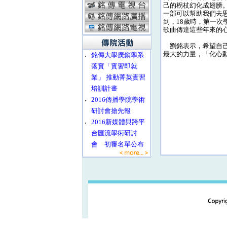
己的枴杖幻化成翅膀
一部可以幫助我們去
到，18歲時，第一
歌曲傳達這些年來的
劉銘表示，希望自己
最大的力量，「化心
‧
銘傳大學廣銷學系
落實「實習即就
業」 推動菁英實習
培訓計畫
‧
2016傳播學院學術
研討會搶先報
‧
2016新媒體與跨平
台匯流學術研討
會 初審名單公布