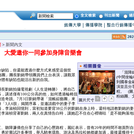
202
聞
> 新聞內文
 大愛邀你一同參加身障音樂會
缺陷，你還能透過什麼方式來感受這個世
「混障綜
藝團」團長劉銘帶領團員們上台表演，讓觀眾
(中間坐輪
身體有缺陷也能活出新的自我。
到國泰金
演並且分
長劉銘拍攝電視劇《人生逆轉勝》，將自己
程。 (
，講述僅有100公分高的他，如何透過輪椅扭
粉絲團、
造奇蹟。7月3日劉銘帶著「混帳綜藝團」來
圖片尺寸
「3人6肢」揭開序幕，並邀請戲中的妻子李
滴，李淑楨回憶到，當初知道要背38公斤的劉銘在身上時，還特地請教劉銘的
是李淑楨背著劉銘，兩人在真情告白時，讓她忍不住在心裡嘀咕「是不能夠落地
、聽障濂僑也分享了自己的心歷路程，麗紅表示，曾有20年的時間不敢面對自
，勇於嘗試許多事情，舉凡騎車環島、游泳及馬拉松她都參加過，最後還獲得十