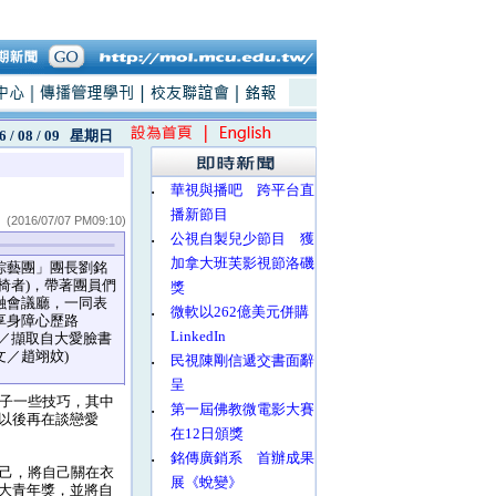
6 / 08 / 09
星期日
‧
華視與播吧 跨平台直
播新節目
(2016/07/07 PM09:10)
‧
公視自製兒少節目 獲
加拿大班芙影視節洛磯
藝團」團長劉銘
椅者)，帶著團員們
獎
融會議廳，一同表
‧
微軟以262億美元併購
享身障心歷路
LinkedIn
圖／擷取自大愛臉書
文／趙翊妏)
‧
民視陳剛信遞交書面辭
呈
妻子一些技巧，其中
‧
第一屆佛教微電影大賽
以後再在談戀愛
在12日頒獎
‧
銘傳廣銷系 首辦成果
己，將自己關在衣
展《蛻變》
大青年獎，並將自