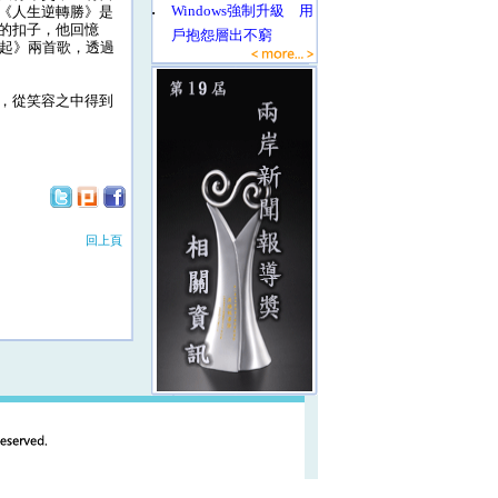
‧
Windows強制升級 用
《人生逆轉勝》是
的扣子，他回憶
戶抱怨層出不窮
響起》兩首歌，透過
，從笑容之中得到
回上頁