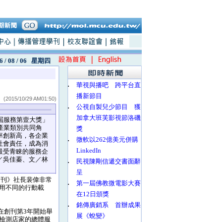
6 / 08 / 06
星期四
‧
華視與播吧 跨平台直
播新節目
(2015/10/29 AM01:50)
‧
公視自製兒少節目 獲
加拿大班芙影視節洛磯
屆服務第壹大獎」
項產業類別共同角
獎
率創新高，各企業
‧
微軟以262億美元併購
社會責任，成為消
LinkedIn
最受青睞的服務企
／吳佳蓁、文／林
‧
民視陳剛信遞交書面辭
呈
《壹週刊》社長裴偉非常
‧
第一屆佛教微電影大賽
用不同的行動載
在12日頒獎
‧
銘傳廣銷系 首辦成果
在創刊第3年開始舉
展《蛻變》
檢測店家的總體服