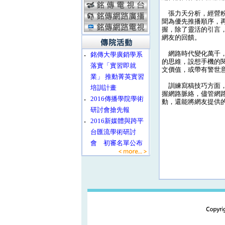
張力天分析，經營粉
聞為優先推播順序，
握，除了靈活的引言
網友的回饋。
網路時代變化萬千，
‧
銘傳大學廣銷學系
的思維，設想手機的
落實「實習即就
文價值，或帶有警世
業」 推動菁英實習
訓練寫稿技巧方面，
培訓計畫
握網路脈絡，儘管網
‧
2016傳播學院學術
動，還能將網友提供
研討會搶先報
‧
2016新媒體與跨平
台匯流學術研討
會 初審名單公布