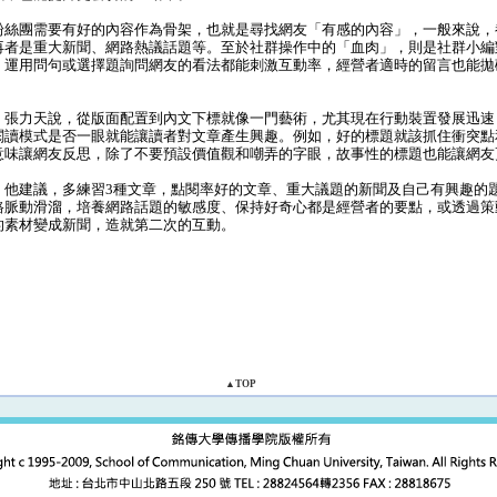
絲團需要有好的內容作為骨架，也就是尋找網友「有感的內容」，一般來說，
再者是重大新聞、網路熱議話題等。至於社群操作中的「血肉」，則是社群小編
，運用問句或選擇題詢問網友的看法都能刺激互動率，經營者適時的留言也能拋
張力天說，從版面配置到內文下標就像一門藝術，尤其現在行動裝置發展迅速
閱讀模式是否一眼就能讓讀者對文章產生興趣。例如，好的標題就該抓住衝突點
意味讓網友反思，除了不要預設價值觀和嘲弄的字眼，故事性的標題也能讓網友
他建議，多練習3種文章，點閱率好的文章、重大議題的新聞及自己有興趣的
路脈動滑溜，培養網路話題的敏感度、保持好奇心都是經營者的要點，或透過策
的素材變成新聞，造就第二次的互動。
▲TOP