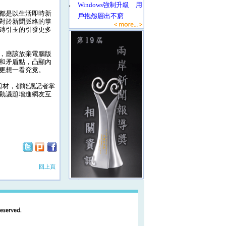
‧
Windows強制升級 用
都是以生活即時新
戶抱怨層出不窮
對於新聞脈絡的掌
磚引玉的引發更多
，應該放棄電腦版
和矛盾點，凸顯內
更想一看究竟。
題材，都能讓記者掌
動議題增進網友互
回上頁