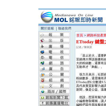
首頁
>
網路科技產
ETtoday
記者／陳俐潔
「豈止於大，還要夠黏」
至銘傳大學談臉書粉
大的粉絲數，還要有
互動率才「夠黏」。
張力天表示，社群經
粉絲數多，還需擁有高互
ETtoday的L分數
高代表實質影響力越高)
新聞，像是公益、溫
他說，想當有魅力的小
小編都會取暱稱，讓
編輯們當作朋友般依