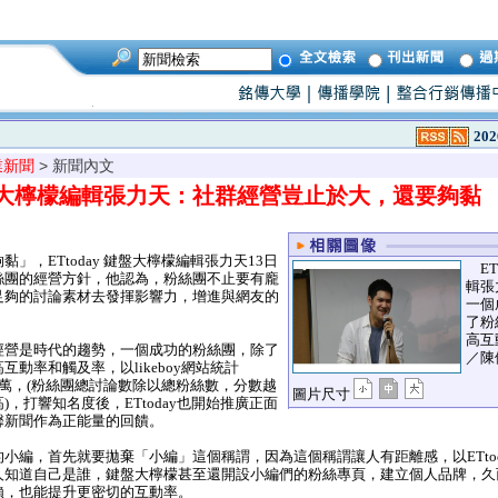
202
業新聞
> 新聞內文
 鍵盤大檸檬編輯張力天：社群經營豈止於大，還要夠黏
，ETtoday 鍵盤大檸檬編輯張力天13日
ET
絲團的經營方針，他認為，粉絲團不止要有龐
輯張
足夠的討論素材去發揮影響力，增進與網友的
一個
了粉
高互
營是時代的趨勢，一個成功的粉絲團，除了
／陳
動率和觸及率，以likeboy網站統計
達9.5萬，(粉絲團總討論數除以總粉絲數，分數越
圖片尺寸
，打響知名度後，ETtoday也開始推廣正面
馨新聞作為正能量的回饋。
編，首先就要拋棄「小編」這個稱謂，因為這個稱謂讓人有距離感，以ETtod
人知道自己是誰，鍵盤大檸檬甚至還開設小編們的粉絲專頁，建立個人品牌，久
賴，也能提升更密切的互動率。