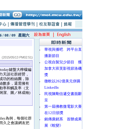
6 / 08 / 09
星期六
‧
華視與播吧 跨平台直
播新節目
(2015/05/13 PM02:51)
‧
公視自製兒少節目 獲
加拿大班芙影視節洛磯
today鍵盤大檸檬編
力天談社群經營，
獎
成功的粉絲團，除
‧
微軟以262億美元併購
絲數多，還需擁有
LinkedIn
動率和觸及率（文
俐潔、圖／林成翰)
‧
民視陳剛信遞交書面辭
呈
‧
第一屆佛教微電影大賽
在12日頒獎
ay為例，每個社群
‧
銘傳廣銷系 首辦成果
而久之會讓網友把
展《蛻變》